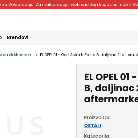
ivo za Veleprodaju. Za maloprodajni web sadržaj i kupovinu molim V
o
Brendovi
vi sa elektronikom
EL OPEL 01 - Opel Astra H Zafira B, daljinac 2 tastera,
EL OPEL 01 
B, daljinac 
aftermarke
Proizvođač
OSTALI
Kategorija