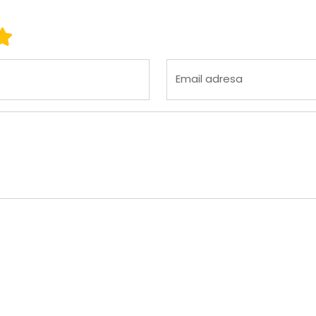
 3
ena 4
Ocena 5
Email adresa