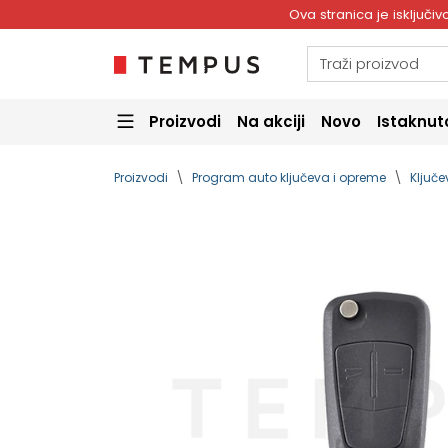
Ova stranica je isključ
Proizvodi
Na akciji
Novo
Istaknut
Proizvodi
Program auto ključeva i opreme
Ključe