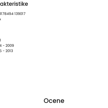
akteristike
3178494 139017
A
1
4 - 2009
5 - 2013
Ocene