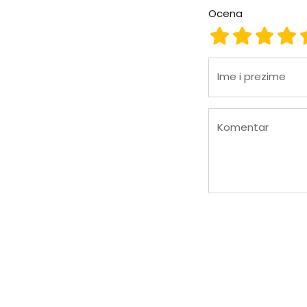
Ocena
Ocena 1
Ocena 2
Ocena
Oc
Ime i prezime
Komentar