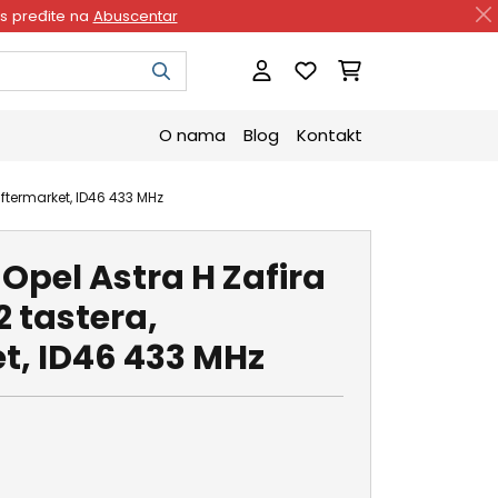
as pređite na
Abuscentar
O nama
Blog
Kontakt
 aftermarket, ID46 433 MHz
- Opel Astra H Zafira
2 tastera,
t, ID46 433 MHz