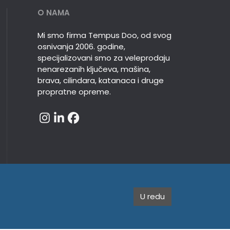
O NAMA
Mi smo firma Tempus Doo, od svog
osnivanja 2006. godine,
specijalizovani smo za veleprodaju
nenarezanih ključeva, mašina,
brava, cilindara, katanaca i druge
propratne opreme.
U redu