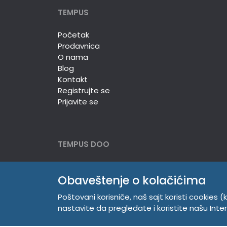
TEMPUS
Početak
Prodavnica
O nama
Blog
Kontakt
Registrujte se
Prijavite se
TEMPUS DOO
Trg Komenskog 2, 21000
Novi Sad, Srbija
Obaveštenje o kolačićima
Telefon:
381 21 529 883
Poštovani korisniče, naš sajt koristi cookies (k
Mobilni:
381 63 529 608
nastavite da pregledate i koristite našu Int
PIB 104345469
Matični broj 20150718