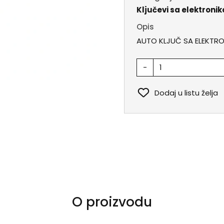
Ključevi sa elektroni
Opis
AUTO KLJUČ SA ELEKTRO
-
Dodaj u listu želja
O proizvodu