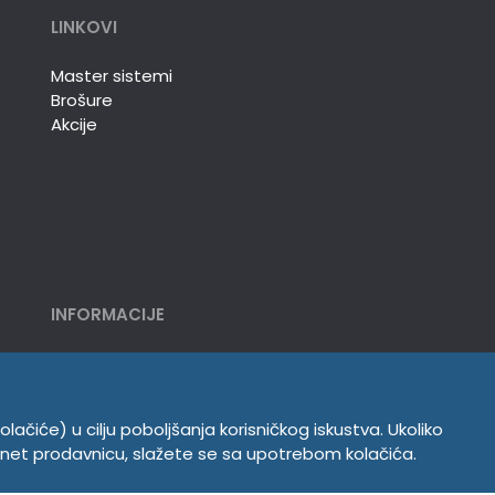
LINKOVI
Master sistemi
Brošure
Akcije
INFORMACIJE
Politika o kolačićima
Uslovi korišćenja
Politika privatnosti
olačiće) u cilju poboljšanja korisničkog iskustva. Ukoliko
ernet prodavnicu, slažete se sa upotrebom kolačića.