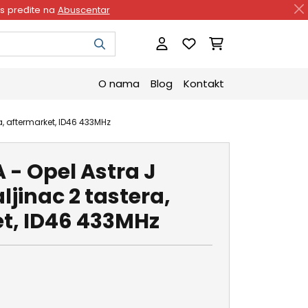
as pređite na
Abuscentar
O nama
Blog
Kontakt
ra, aftermarket, ID46 433MHz
A - Opel Astra J
aljinac 2 tastera,
t, ID46 433MHz