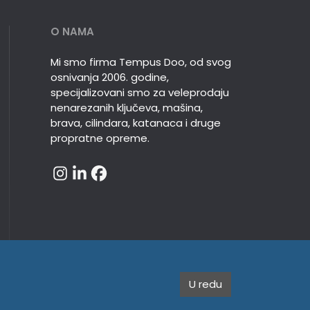
O NAMA
Mi smo firma Tempus Doo, od svog
osnivanja 2006. godine,
specijalizovani smo za veleprodaju
nenarezanih ključeva, mašina,
brava, cilindara, katanaca i druge
propratne opreme.
U redu