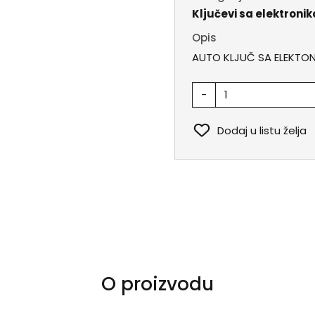
Ključevi sa elektroni
Opis
AUTO KLJUČ SA ELEKTON
-
Dodaj u listu želja
O proizvodu