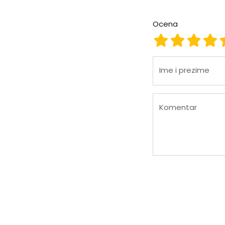
Ocena
Ocena 1
Ocena 2
Ocena
Oc
Ime i prezime
Komentar