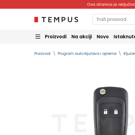
Ova stranica je isključ
Proizvodi
Na akciji
Novo
Istaknut
Proizvodi
Program auto ključeva i opreme
Ključe