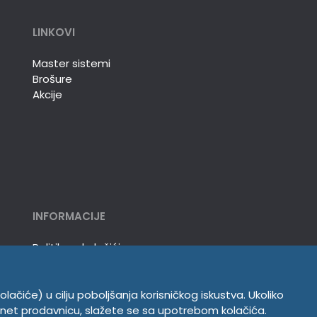
LINKOVI
Master sistemi
Brošure
Akcije
INFORMACIJE
Politika o kolačićima
Uslovi korišćenja
Politika privatnosti
olačiće) u cilju poboljšanja korisničkog iskustva. Ukoliko
ernet prodavnicu, slažete se sa upotrebom kolačića.