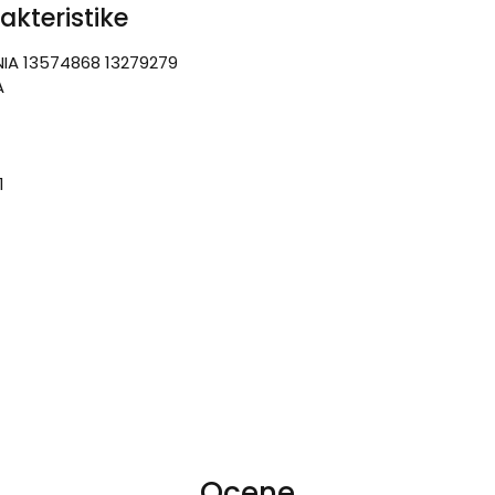
akteristike
NIA 13574868 13279279
A
1
Ocene