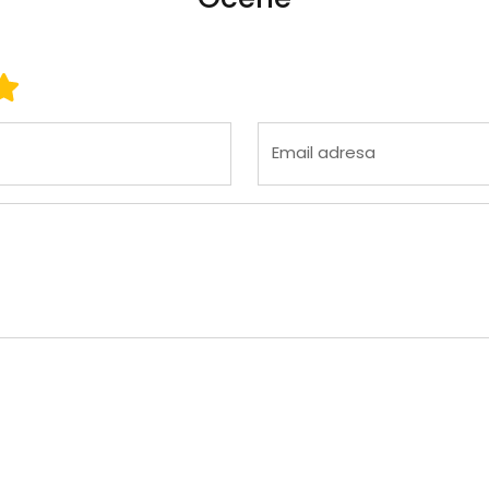
 3
ena 4
Ocena 5
Email adresa