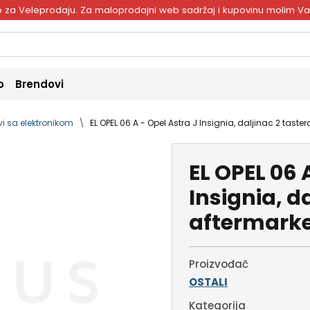
ivo za Veleprodaju. Za maloprodajni web sadržaj i kupovinu molim V
o
Brendovi
vi sa elektronikom
EL OPEL 06 A - Opel Astra J Insignia, daljinac 2 taste
EL OPEL 06 
Insignia, d
aftermarke
Proizvođač
OSTALI
Kategorija