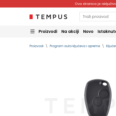
Ova stranica je isključ
Proizvodi
Na akciji
Novo
Istaknut
Proizvodi
Program auto ključeva i opreme
Ključe