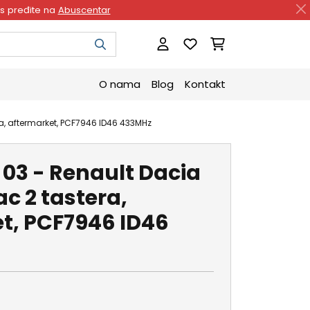
as pređite na
Abuscentar
O nama
Blog
Kontakt
ra, aftermarket, PCF7946 ID46 433MHz
 03 - Renault Dacia
ac 2 tastera,
t, PCF7946 ID46