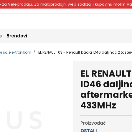
ivo za Veleprodaju. Za maloprodajni web sadržaj i kupovinu molim V
o
Brendovi
vi sa elektronikom
EL RENAULT 03 - Renault Dacia ID46 daljinac 2 taste
EL RENAULT
ID46 daljin
aftermarke
433MHz
Proizvođač
OSTALI