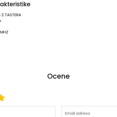
akteristike
6 2 TASTERA
A
3MHZ
Ocene
 3
ena 4
Ocena 5
Email adresa