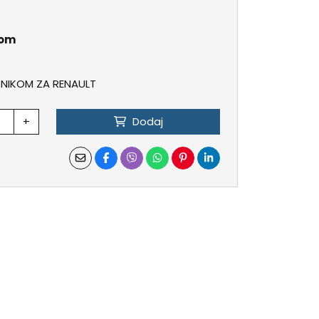
kom
ONIKOM ZA RENAULT
+
Dodaj