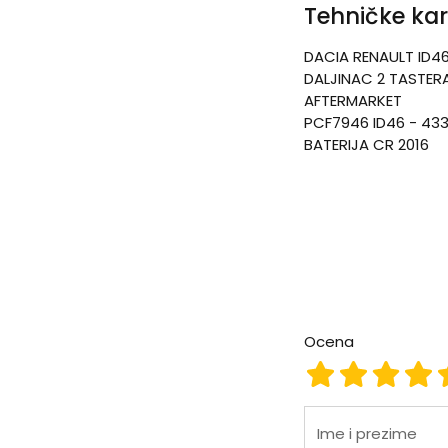
Tehničke kar
DACIA RENAULT ID4
DALJINAC 2 TASTER
AFTERMARKET
PCF7946 ID46 - 43
BATERIJA CR 2016
Ocena
Ocena 1
Ocena 2
Ocena
Oc
Ime i prezime