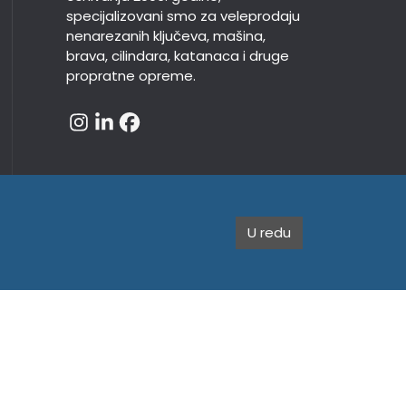
specijalizovani smo za veleprodaju
nenarezanih ključeva, mašina,
brava, cilindara, katanaca i druge
propratne opreme.
U redu