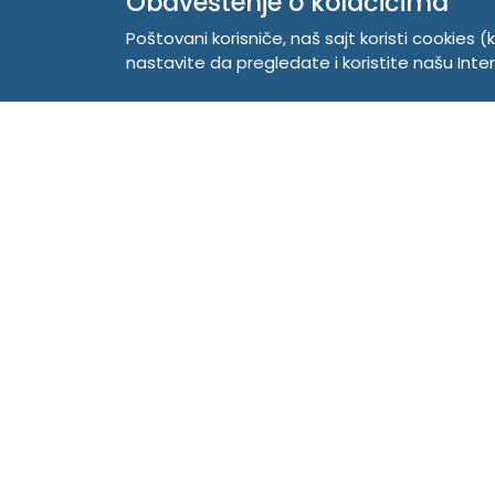
Obaveštenje o kolačićima
Mobilni:
381 63 529 608
Poštovani korisniče, naš sajt koristi cookies (k
PIB 104345469
nastavite da pregledate i koristite našu Int
Matični broj 20150718