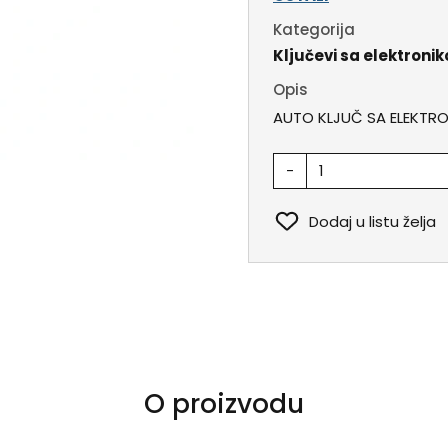
Kategorija
Ključevi sa elektroni
Opis
AUTO KLJUČ SA ELEKTR
-
Dodaj u listu želja
O proizvodu