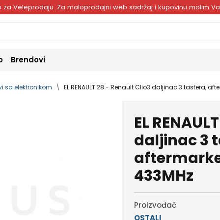
ivo za Veleprodaju. Za maloprodajni web sadržaj i kupovinu molim V
o
Brendovi
vi sa elektronikom
EL RENAULT 28 - Renault Clio3 daljinac 3 tastera, af
EL RENAULT 
daljinac 3 
aftermarke
433MHz
Proizvođač
OSTALI