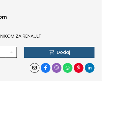
kom
ONIKOM ZA RENAULT
+
Dodaj