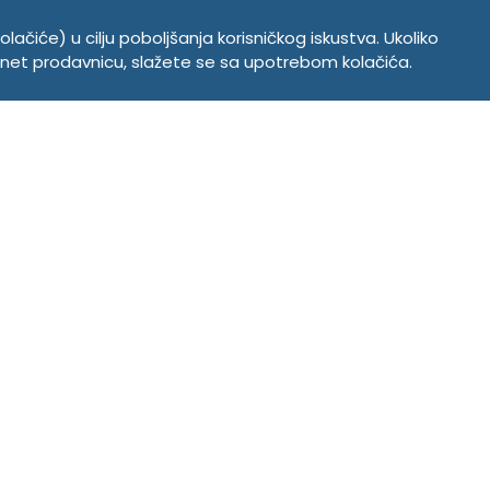
olačiće) u cilju poboljšanja korisničkog iskustva. Ukoliko
ernet prodavnicu, slažete se sa upotrebom kolačića.
Copyright © 2026. Tempus DOO. Sva prava zadržana.
Powered by
CS Shop