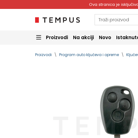
Ova stranica je isključ
Proizvodi
Na akciji
Novo
Istaknut
Proizvodi
Program auto ključeva i opreme
Ključe