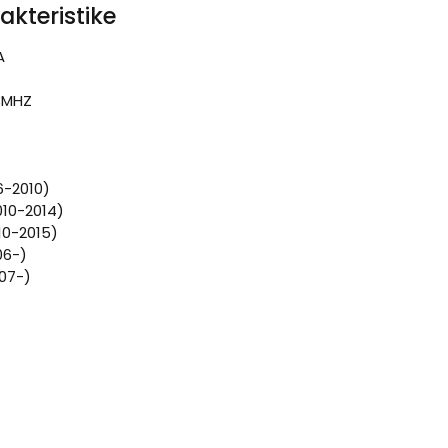
akteristike
A
3MHZ
06-2010)
10-2014)
10-2015)
06-)
07-)