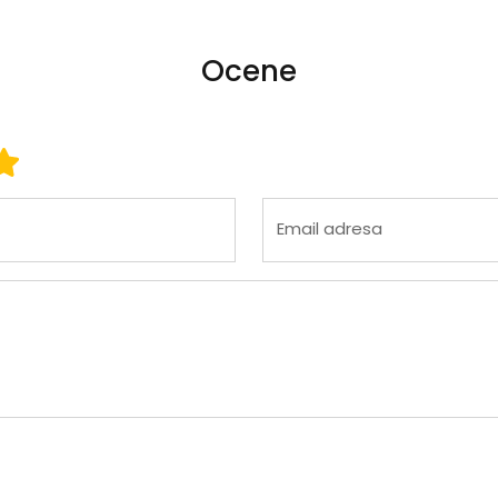
Ocene
 3
ena 4
Ocena 5
Email adresa