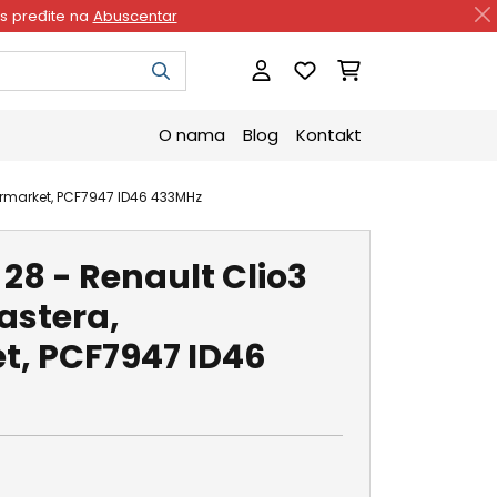
as pređite na
Abuscentar
O nama
Blog
Kontakt
termarket, PCF7947 ID46 433MHz
28 - Renault Clio3
tastera,
t, PCF7947 ID46