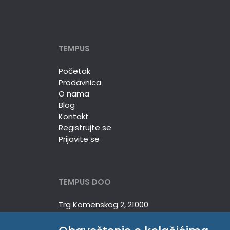
TEMPUS
Početak
Prodavnica
O nama
Blog
Kontakt
Registrujte se
Prijavite se
TEMPUS DOO
Trg Komenskog 2, 21000
Novi Sad, Srbija
Telefon:
381 21 529 883