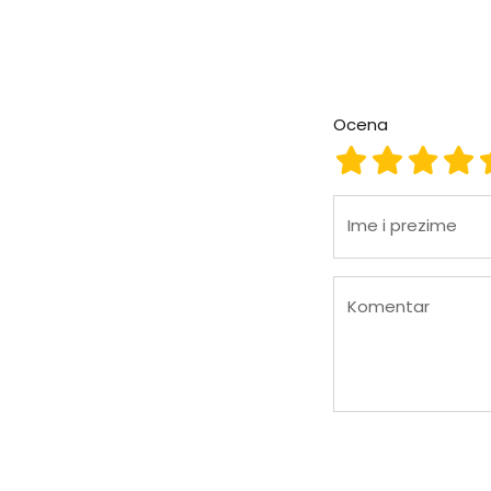
Ocena
Ocena 1
Ocena 2
Ocena
Oc
Ime i prezime
Komentar