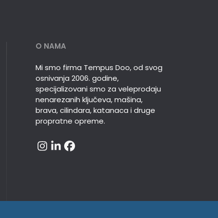
O NAMA
Mi smo firma Tempus Doo, od svog
osnivanja 2006. godine,
specijalizovani smo za veleprodaju
nenarezanih ključeva, mašina,
brava, cilindara, katanaca i druge
propratne opreme.