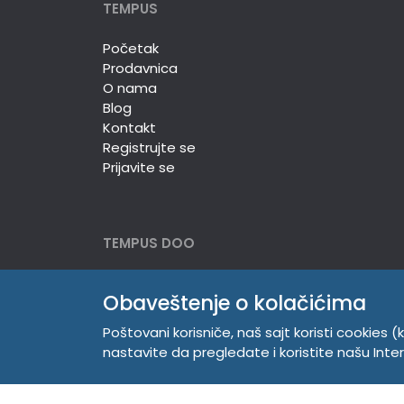
TEMPUS
Početak
Prodavnica
O nama
Blog
Kontakt
Registrujte se
Prijavite se
TEMPUS DOO
Trg Komenskog 2, 21000
Obaveštenje o kolačićima
Novi Sad, Srbija
Telefon:
381 21 529 883
Poštovani korisniče, naš sajt koristi cookies (k
Mobilni:
381 63 529 608
nastavite da pregledate i koristite našu Int
PIB 104345469
Matični broj 20150718