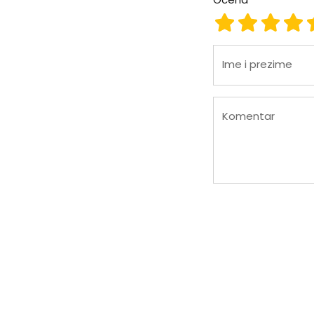
Ocena 1
Ocena 2
Ocena
Oc
Ime i prezime
Komentar