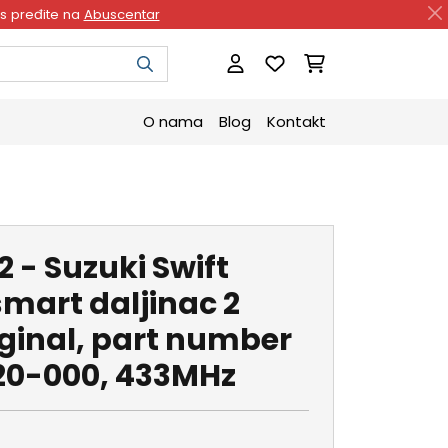
as pređite na
Abuscentar
O nama
Blog
Kontakt
2 - Suzuki Swift
smart daljinac 2
iginal, part number
20-000, 433MHz