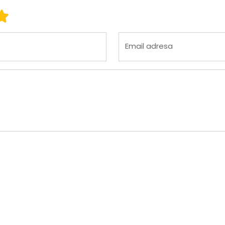
 3
ena 4
Ocena 5
Email adresa