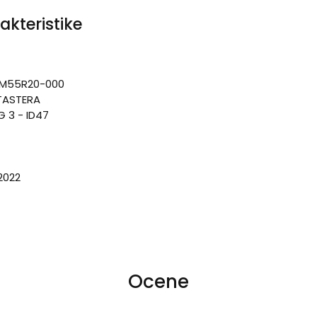
akteristike
2M55R20-000
TASTERA
 3 - ID47
2022
Ocene