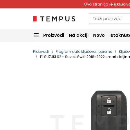
Ova stranica je isključ
Proizvodi
Na akciji
Novo
Istaknut
Proizvodi
Program auto ključeva i opreme
Ključe
EL SUZUKI 02 - Suzuki Swift 2018-2022 smart daljin