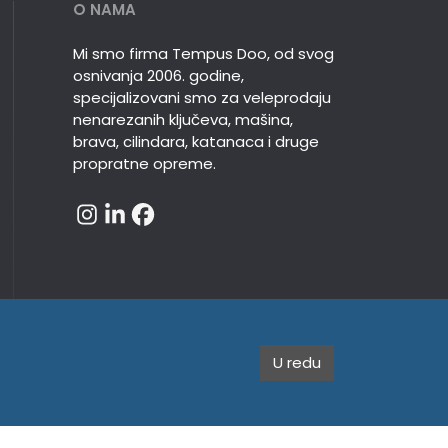
O NAMA
Mi smo firma Tempus Doo, od svog
osnivanja 2006. godine,
specijalizovani smo za veleprodaju
nenarezanih ključeva, mašina,
brava, cilindara, katanaca i druge
propratne opreme.
U redu