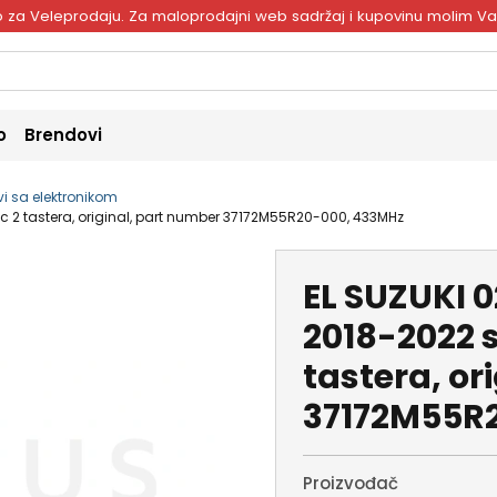
ivo za Veleprodaju. Za maloprodajni web sadržaj i kupovinu molim V
o
Brendovi
vi sa elektronikom
ac 2 tastera, original, part number 37172M55R20-000, 433MHz
EL SUZUKI 0
2018-2022 
tastera, or
37172M55R
Proizvođač