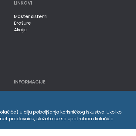
LINKOVI
Master sistemi
Brošure
Akcije
INFORMACIJE
Politika o kolačićima
Uslovi korišćenja
Politika privatnosti
olačiće) u cilju poboljšanja korisničkog iskustva. Ukoliko
ernet prodavnicu, slažete se sa upotrebom kolačića.