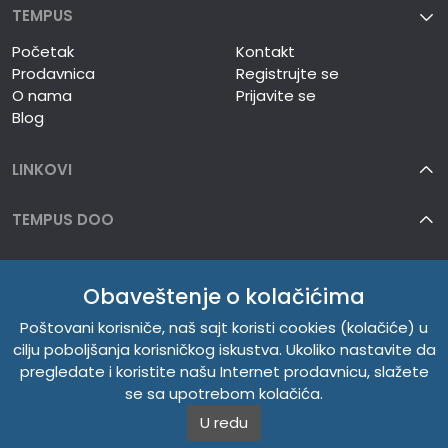
TEMPUS
Početak
Kontakt
Prodavnica
Registrujte se
O nama
Prijavite se
Blog
LINKOVI
TEMPUS DOO
INFORMACIJE
Obaveštenje o kolačićima
O NAMA
Poštovani korisniče, naš sajt koristi cookies (kolačiće) u
cilju poboljšanja korisničkog iskustva. Ukoliko nastavite da
pregledate i koristite našu Internet prodavnicu, slažete
se sa upotrebom kolačića.
U redu