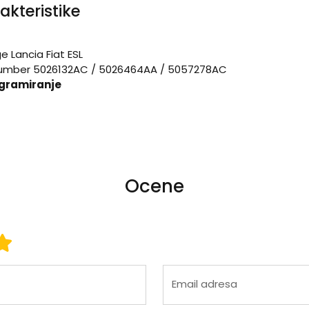
akteristike
 Lancia Fiat ESL
umber 5026132AC / 5026464AA / 5057278AC
ogramiranje
Ocene
 3
ena 4
Ocena 5
Email adresa