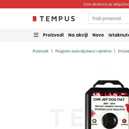
Ova stranica je isključ
Proizvodi
Na akciji
Novo
Istaknut
Proizvodi
Program auto ključeva i opreme
Emula