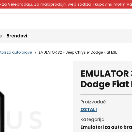
ivo za Veleprodaju. Za maloprodajni web sadržaj i kupovinu molim V
o
Brendovi
tori za auto brave
EMULATOR 32 - Jeep Chrysler Dodge Fiat ESL
EMULATOR 3
Dodge Fiat 
Proizvođač
OSTALI
Kategorija
Emulatori za auto br