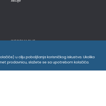
Akcije
INFORMACIJE
Politika o kolačićima
Uslovi korišćenja
olačiće) u cilju poboljšanja korisničkog iskustva. Ukoliko
Politika privatnosti
ernet prodavnicu, slažete se sa upotrebom kolačića.