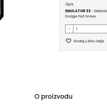
Opis
EMULATOR 32
- Elektri
Dodge Fiat brave
-
Dodaj u listu želja
O proizvodu