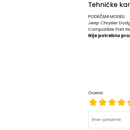
Tehničke kar
PODRŽANI MODELI:
Jeep Chrysler Dodge
Compatible Part N
Nije potrebno pr
Ocena
Ocena 1
Ocena 2
Ocena
Oc
Ime i prezime