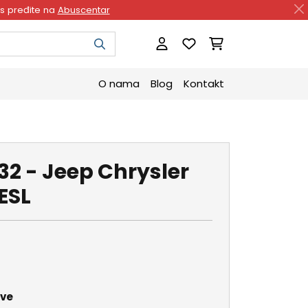
as pređite na
Abuscentar
O nama
Blog
Kontakt
2 - Jeep Chrysler
ESL
ave