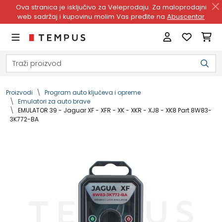
Ova stranica je isključivo za Veleprodaju. Za maloprodajni
web sadržaj i kupovinu molim Vas pređite na
Abuscentar
Proizvodi
Program auto ključeva i opreme
Emulatori za auto brave
EMULATOR 39 - Jaguar XF - XFR - XK - XKR - XJ8 - XK8 Part 8W83-
3K772-BA