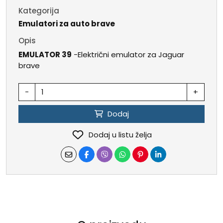
Kategorija
Emulatori za auto brave
Opis
EMULATOR 39
-Električni emulator za Jaguar
brave
-
+
Dodaj
Dodaj u listu želja