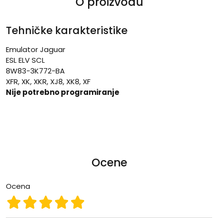
O proizvodu
Tehničke karakteristike
Emulator Jaguar
ESL ELV SCL
8W83-3K772-BA
XFR, XK, XKR, XJ8, XK8, XF
Nije potrebno programiranje
Ocene
Ocena
Ocena 1
Ocena 2
Ocena 3
Ocena 4
Ocena 5