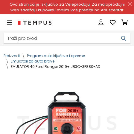
Ova stranica je isključivo za Veleprodaju. Za maloprodajni
web sadržaj i kupovinu molim Vas pređite na
Abuscentar
Proizvodi
Program auto ključeva i opreme
Emulatori za auto brave
EMULATOR 40 Ford Ranger 2019+ JB3C-3F880-AD