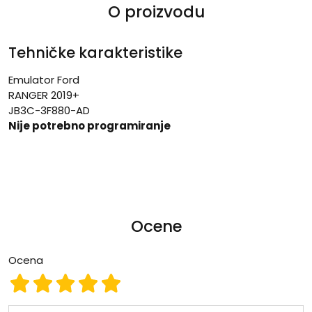
O proizvodu
Tehničke karakteristike
Emulator Ford
RANGER 2019+
JB3C-3F880-AD
Nije potrebno programiranje
Ocene
Ocena
Ocena 1
Ocena 2
Ocena 3
Ocena 4
Ocena 5