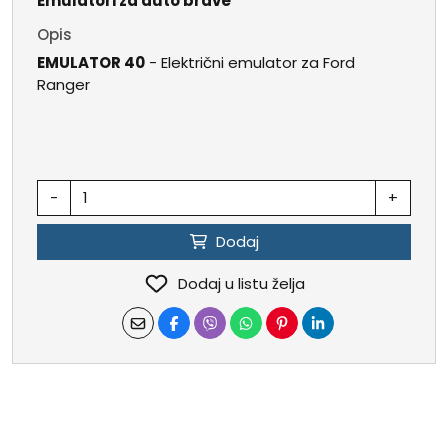
Emulatori za auto brave
Opis
EMULATOR 40
- Električni emulator za Ford
Ranger
-
+
Dodaj
Dodaj u listu želja