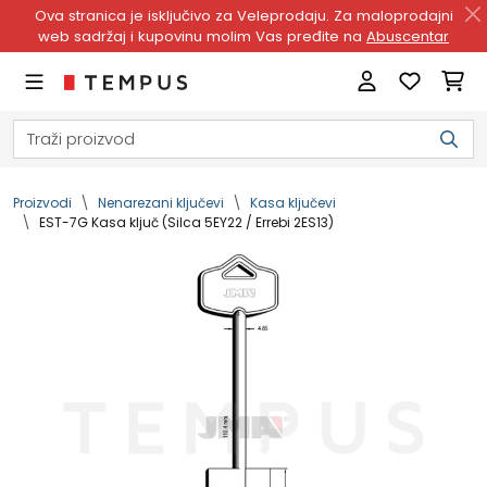
Ova stranica je isključivo za Veleprodaju. Za maloprodajni
web sadržaj i kupovinu molim Vas pređite na
Abuscentar
Proizvodi
Nenarezani ključevi
Kasa ključevi
EST-7G Kasa ključ (Silca 5EY22 / Errebi 2ES13)