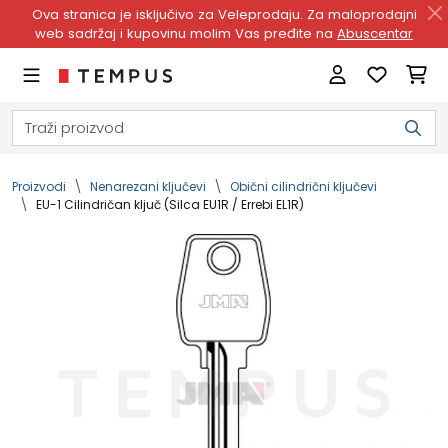
Ova stranica je isključivo za Veleprodaju. Za maloprodajni
web sadržaj i kupovinu molim Vas pređite na
Abuscentar
Proizvodi
Nenarezani ključevi
Obični cilindrični ključevi
EU-1 Cilindričan ključ (Silca EU1R / Errebi EL1R)