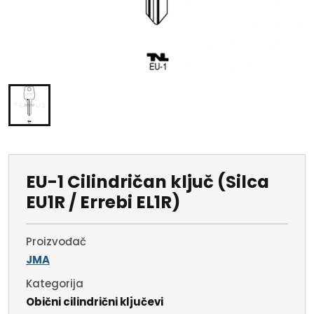
EU-1 Cilindričan ključ (Silca
EU1R / Errebi EL1R)
Proizvođač
JMA
Kategorija
Obični cilindrični ključevi