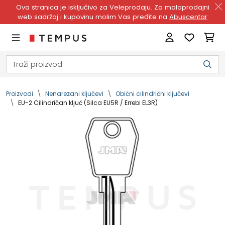
Ova stranica je isključivo za Veleprodaju. Za maloprodajni
web sadržaj i kupovinu molim Vas pređite na
Abuscentar
Proizvodi
Nenarezani ključevi
Obični cilindrični ključevi
EU-2 Cilindričan ključ (Silca EU5R / Errebi EL3R)