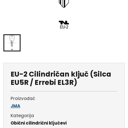
EU-2 Cilindričan ključ (Silca
EU5R / Errebi EL3R)
Proizvođač
JMA
Kategorija
Obični cilindrični ključevi