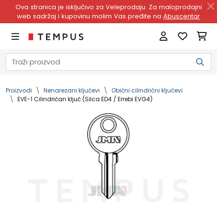
Ova stranica je isključivo za Veleprodaju. Za maloprodajni
web sadržaj i kupovinu molim Vas pređite na
Abuscentar
Proizvodi
Nenarezani ključevi
Obični cilindrični ključevi
EVE-1 Cilindričan ključ (Silca ED4 / Errebi EVG4)