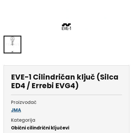
EVE-1 Cilindričan ključ (Silca
ED4 / Errebi EVG4)
Proizvođač
JMA
Kategorija
Obični cilindrični ključevi