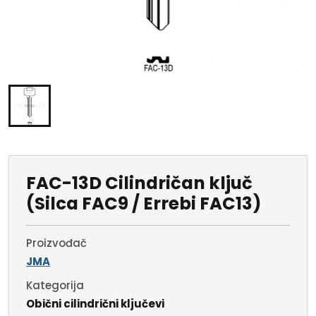
FAC-13D Cilindričan ključ
(Silca FAC9 / Errebi FAC13)
Proizvođač
JMA
Kategorija
Obični cilindrični ključevi