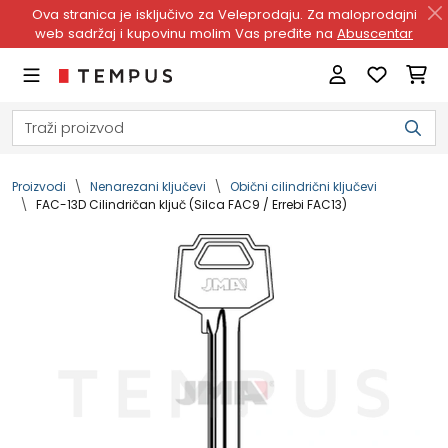
Ova stranica je isključivo za Veleprodaju. Za maloprodajni
web sadržaj i kupovinu molim Vas pređite na
Abuscentar
Proizvodi
Nenarezani ključevi
Obični cilindrični ključevi
FAC-13D Cilindričan ključ (Silca FAC9 / Errebi FAC13)