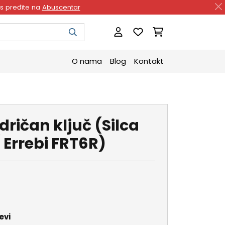
as pređite na
Abuscentar
O nama
Blog
Kontakt
dričan ključ (Silca
/ Errebi FRT6R)
evi