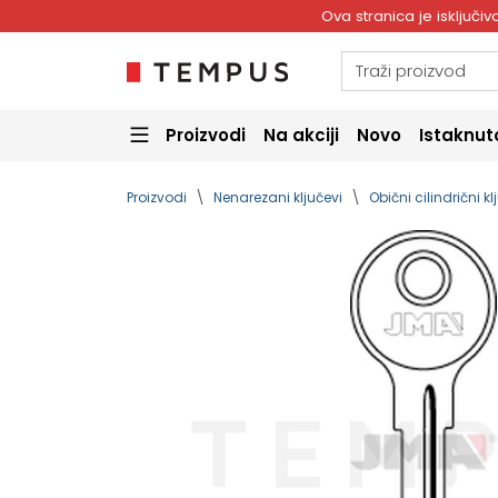
Ova stranica je isključ
Proizvodi
Na akciji
Novo
Istaknut
Proizvodi
Nenarezani ključevi
Obični cilindrični kl