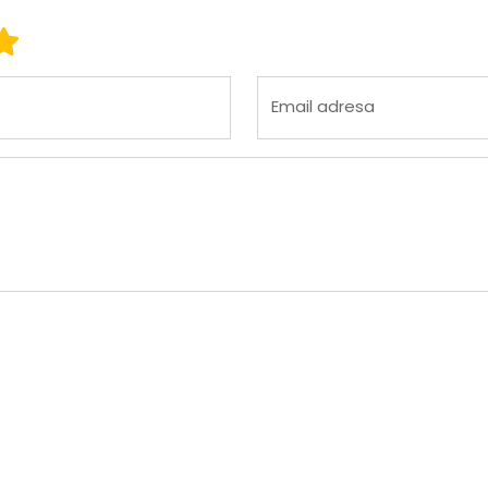
 3
ena 4
Ocena 5
Email adresa