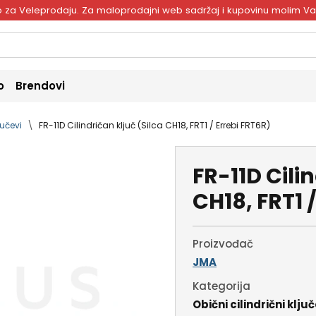
ivo za Veleprodaju. Za maloprodajni web sadržaj i kupovinu molim V
o
Brendovi
jučevi
FR-11D Cilindričan ključ (Silca CH18, FRT1 / Errebi FRT6R)
FR-11D Cilin
CH18, FRT1 
Proizvođač
JMA
Kategorija
Obični cilindrični ključ