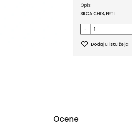
Opis
SILCA CH18, FRT1
-
Dodaj u listu želja
Ocene