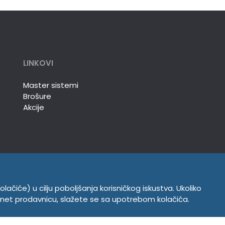
LINKOVI
Master sistemi
Brošure
Akcije
olačiće) u cilju poboljšanja korisničkog iskustva. Ukoliko
INFORMACIJE
ernet prodavnicu, slažete se sa upotrebom kolačića.
Politika o kolačićima