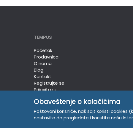
TEMPUS
Početak
Prodavnica
O nama
Blog
Kontakt
Registrujte se
Prijavite se
Obaveštenje o kolačićima
Poštovani korisniče, naš sajt koristi cookies (k
TEMPUS DOO
nastavite da pregledate i koristite našu Int
Trg Komenskog 2, 21000