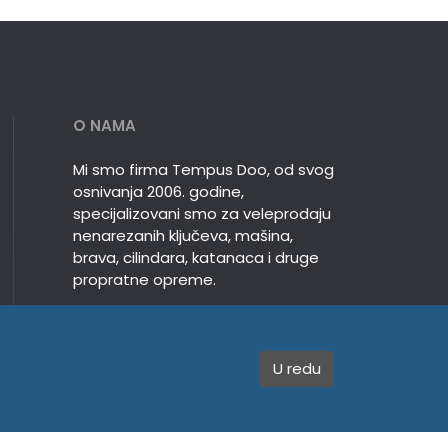
O NAMA
Mi smo firma Tempus Doo, od svog
osnivanja 2006. godine,
specijalizovani smo za veleprodaju
nenarezanih ključeva, mašina,
brava, cilindara, katanaca i druge
propratne opreme.
U redu