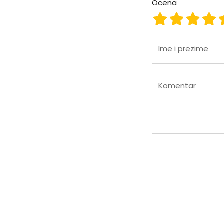
Ocena
Ocena 1
Ocena 2
Ocena
Oc
Ime i prezime
Komentar