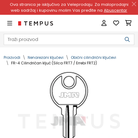
Ova stranica je isključivo za Veleprodaju. Za maloprodajni
web sadržaj i kupovinu molim Vas pređite na
Abuscentar
Proizvodi
Nenarezani ključevi
Obični cilindrični ključevi
FR-4 Cilindričan ključ (Silca FRT7 / Errebi FRT2)