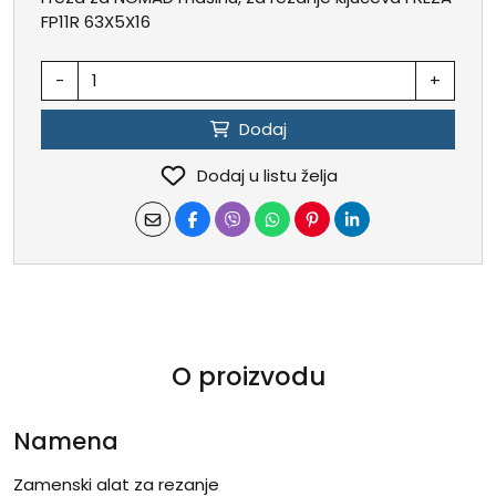
FP11R 63X5X16
-
+
Dodaj
Dodaj u listu želja
O proizvodu
Namena
Zamenski alat za rezanje