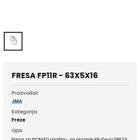
FRESA FP11R - 63X5X16
Proizvođač
JMA
Kategorija
Freze
Opis
Freza za NOMAD mašinu, za rezanje ključeva FREZA