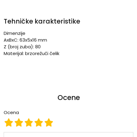
Tehničke karakteristike
Dimenzije
AxBxC: 63x5x16 mm
Z (broj zuba): 80
Materijal: brzorežući čelik
Ocene
Ocena
Ocena 1
Ocena 2
Ocena 3
Ocena 4
Ocena 5