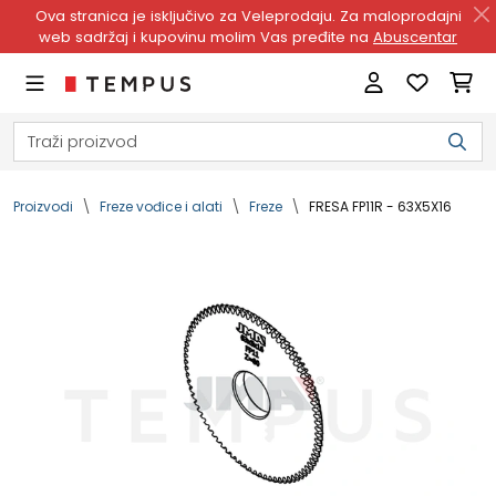
Ova stranica je isključivo za Veleprodaju. Za maloprodajni
web sadržaj i kupovinu molim Vas pređite na
Abuscentar
Proizvodi
Freze vođice i alati
Freze
FRESA FP11R - 63X5X16