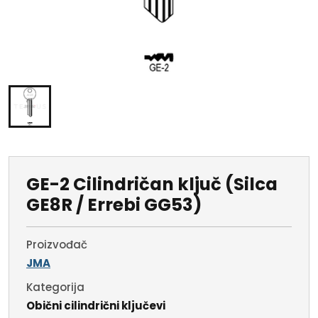
GE-2 Cilindričan ključ (Silca
GE8R / Errebi GG53)
Proizvođač
JMA
Kategorija
Obični cilindrični ključevi