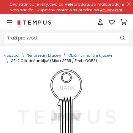
Ova stranica je isključivo za Veleprodaju. Za maloprodajni
web sadržaj i kupovinu molim Vas pređite na
Abuscentar
Proizvodi
Nenarezani ključevi
Obični cilindrični ključevi
GE-2 Cilindričan ključ (Silca GE8R / Errebi GG53)