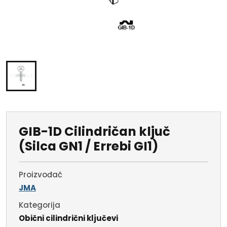
GIB-1D Cilindričan ključ
(Silca GN1 / Errebi GI1)
Proizvođač
JMA
Kategorija
Obični cilindrični ključevi