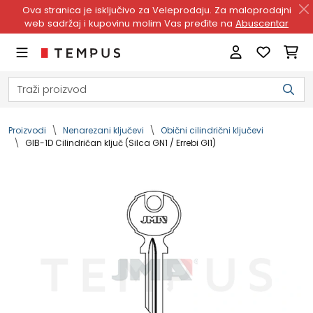
Ova stranica je isključivo za Veleprodaju. Za maloprodajni
web sadržaj i kupovinu molim Vas pređite na
Abuscentar
Proizvodi
Nenarezani ključevi
Obični cilindrični ključevi
GIB-1D Cilindričan ključ (Silca GN1 / Errebi GI1)