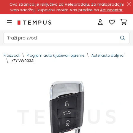
Ova stranica je isključivo za Veleprodaju. Za maloprodajni
web sadržaj i kupovinu molim Vas pređite na
Abuscentar
Proizvodi
Program auto ključeva i opreme
Autel auto daljinci
IKEY VW003AL