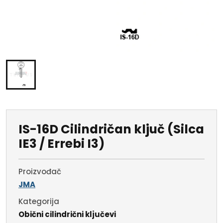
IS-16D Cilindričan ključ (Silca
IE3 / Errebi I3)
Proizvođač
JMA
Kategorija
Obični cilindrični ključevi