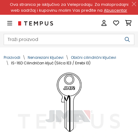
Ova stranica je isključivo za Veleprodaju. Za maloprodajni
web sadržaj i kupovinu molim Vas pređite na
Abuscentar
Proizvodi
Nenarezani ključevi
Obični cilindrični ključevi
IS-16D Cilindričan ključ (Silca IE3 / Errebi I3)