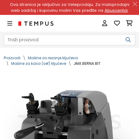
Ova stranica je isključivo za Veleprodaju. Za maloprodajni
web sadržaj i kupovinu molim Vas pređite na
Abuscentar
Proizvodi
Mašine za rezanje ključeva
Mašine za kasa (sef) ključeve
JMA BERNA BIT