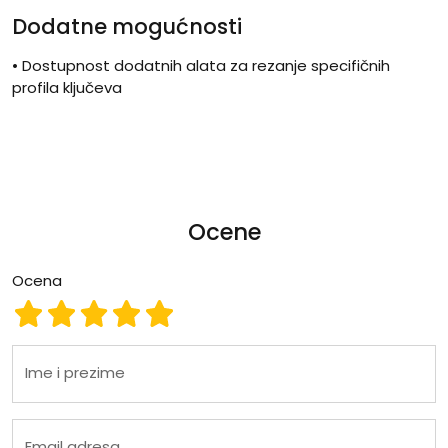
Dodatne mogućnosti
• Dostupnost dodatnih alata za rezanje specifičnih
profila ključeva
Ocene
Ocena
Ocena 1
Ocena 2
Ocena 3
Ocena 4
Ocena 5
Ime i prezime
Email adresa