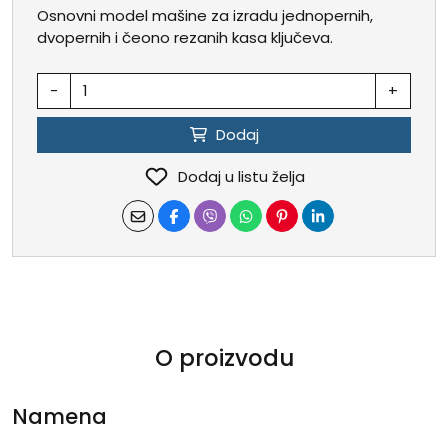
Osnovni model mašine za izradu jednopernih,
dvopernih i čeono rezanih kasa ključeva.
-
+
Dodaj
Dodaj u listu želja
O proizvodu
Namena