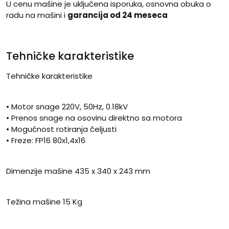
U cenu mašine je uključena isporuka, osnovna obuka o
radu na mašini i
garancija od 24 meseca
Tehničke karakteristike
Tehničke karakteristike
• Motor snage 220V, 50Hz, 0.18kV
• Prenos snage na osovinu direktno sa motora
• Mogućnost rotiranja čeljusti
• Freze: FP16 80x1,4x16
Dimenzije mašine 435 x 340 x 243 mm
Težina mašine 15 Kg