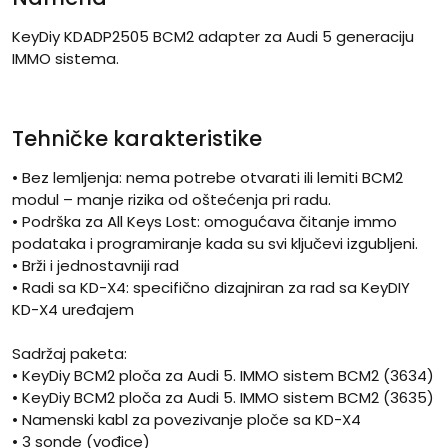
KeyDiy KDADP2505 BCM2 adapter za Audi 5 generaciju
IMMO sistema.
Tehničke karakteristike
• Bez lemljenja: nema potrebe otvarati ili lemiti BCM2
modul – manje rizika od oštećenja pri radu.
• Podrška za All Keys Lost: omogućava čitanje immo
podataka i programiranje kada su svi ključevi izgubljeni.
• Brži i jednostavniji rad
• Radi sa KD-X4: specifično dizajniran za rad sa KeyDIY
KD-X4 uređajem
Sadržaj paketa:
• KeyDiy BCM2 ploča za Audi 5. IMMO sistem BCM2 (3634)
• KeyDiy BCM2 ploča za Audi 5. IMMO sistem BCM2 (3635)
• Namenski kabl za povezivanje ploče sa KD-X4
• 3 sonde (vođice)