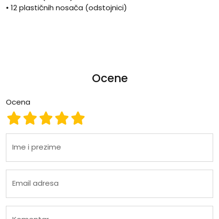
• 12 plastičnih nosača (odstojnici)
Ocene
Ocena
Ocena 1
Ocena 2
Ocena 3
Ocena 4
Ocena 5
Ime i prezime
Email adresa