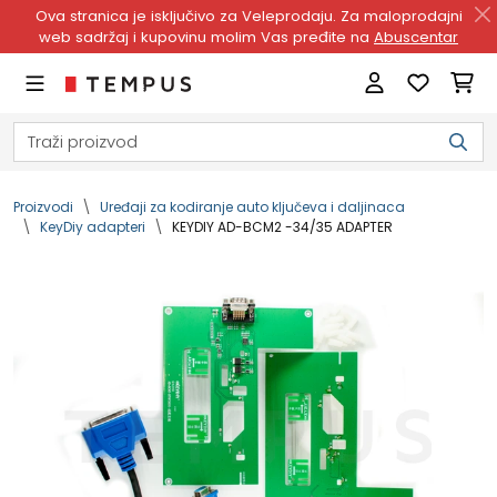
Ova stranica je isključivo za Veleprodaju. Za maloprodajni
web sadržaj i kupovinu molim Vas pređite na
Abuscentar
Proizvodi
Uređaji za kodiranje auto ključeva i daljinaca
KeyDiy adapteri
KEYDIY AD-BCM2 -34/35 ADAPTER