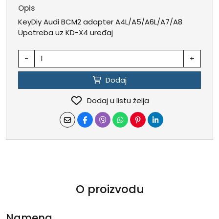
Opis
KeyDiy Audi BCM2 adapter A4L/A5/A6L/A7/A8
Upotreba uz KD-X4 uređaj
-
+
Dodaj
Dodaj u listu želja
O proizvodu
Namena