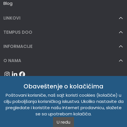
Blog
LINKOVI
TEMPUS DOO
INFORMACIJE
O NAMA
Obaveštenje o kolačićima
Poštovani korisniče, naš sajt koristi cookies (kolačiće) u
cilju poboljšanja korisničkog iskustva. Ukoliko nastavite da
pregledate i koristite našu Internet prodavnicu, slažete
se sa upotrebom kolačića.
U redu