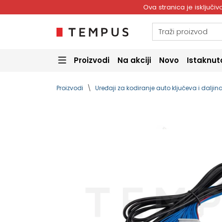
Ova stranica je isključ
Proizvodi
Na akciji
Novo
Istaknut
Proizvodi
Uređaji za kodiranje auto ključeva i dalji