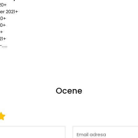
20+
er 2021+
20+
20+
2+
21+
....
Ocene
 3
ena 4
Ocena 5
Email adresa