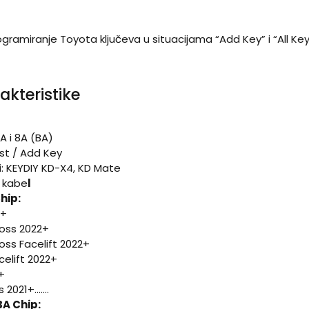
gramiranje Toyota ključeva u situacijama “Add Key” i “All Key
akteristike
A i 8A (BA)
ost / Add Key
i: KEYDIY KD-X4, KD Mate
n kabe
l
hip:
2+
ross 2022+
oss Facelift 2022+
celift 2022+
+
021+.......
A Chip: