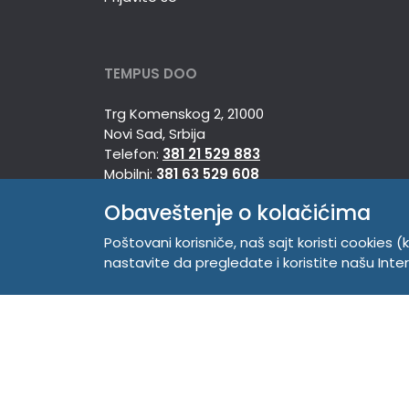
TEMPUS DOO
Trg Komenskog 2, 21000
Novi Sad, Srbija
Telefon:
381 21 529 883
Mobilni:
381 63 529 608
PIB 104345469
Obaveštenje o kolačićima
Matični broj 20150718
Poštovani korisniče, naš sajt koristi cookies (k
nastavite da pregledate i koristite našu Int