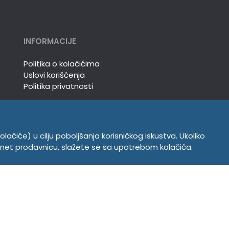
INFORMACIJE
Politika o kolačićima
Uslovi korišćenja
Politika privatnosti
olačiće) u cilju poboljšanja korisničkog iskustva. Ukoliko
ernet prodavnicu, slažete se sa upotrebom kolačića.