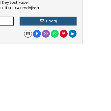
l Key Lost kabel.
E ili KD-X4 uređajima.
+
Dodaj