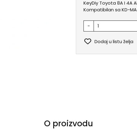
KeyDiy Toyota 8A I 4A Al
Kompatibilan sa KD-MAT
-
Dodaj u listu želja
O proizvodu