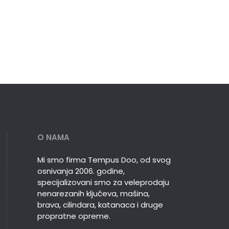
O NAMA
Mi smo firma Tempus Doo, od svog
osnivanja 2006. godine,
specijalizovani smo za veleprodaju
nenarezanih ključeva, mašina,
brava, cilindara, katanaca i druge
propratne opreme.