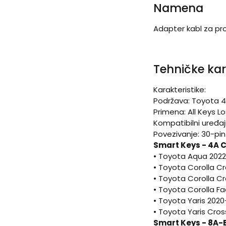
Namena
Adapter kabl za pro
Tehničke kar
Karakteristike:
Podržava: Toyota 4
Primena: All Keys L
Kompatibilni uređaj
Povezivanje: 30-pi
Smart Keys - 4A C
• Toyota Aqua 202
• Toyota Corolla C
• Toyota Corolla Cr
• Toyota Corolla Fa
• Toyota Yaris 2020
• Toyota Yaris Cross 2
Smart Keys - 8A-B