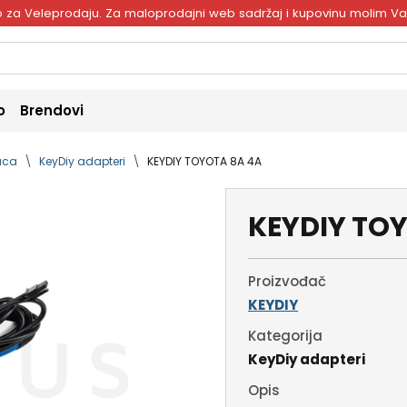
ivo za Veleprodaju. Za maloprodajni web sadržaj i kupovinu molim V
o
Brendovi
naca
KeyDiy adapteri
KEYDIY TOYOTA 8A 4A
KEYDIY TO
Proizvođač
KEYDIY
Kategorija
KeyDiy adapteri
Opis