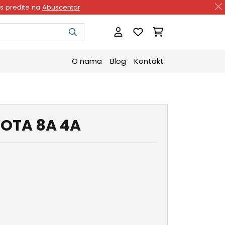
as pređite na
Abuscentar
O nama
Blog
Kontakt
YOTA 8A 4A