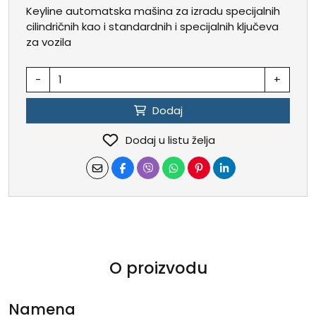
Keyline automatska mašina za izradu specijalnih
cilindričnih kao i standardnih i specijalnih ključeva
za vozila
-
+
Dodaj
Dodaj u listu želja
O proizvodu
Namena