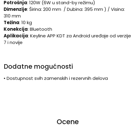
Potrošnja
: 120W (6W u stand-by režimu)
Dimenzije
: Širina: 200 mm / Dubina: 395 mm ) / Visina:
310 mm
Težina
: 10 kg
Konekcija
: Bluetooth
Aplikacija
: Keyline APP KDT za Android uređaje od verzije
7 i novije
Dodatne mogućnosti
• Dostupnost svih zamenskih i rezervnih delova
Ocene