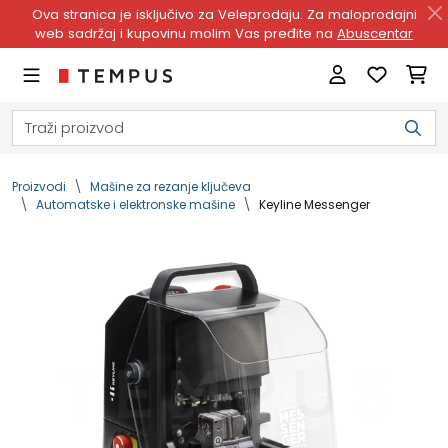
Ova stranica je isključivo za Veleprodaju. Za maloprodajni
web sadržaj i kupovinu molim Vas pređite na
Abuscentar
Proizvodi
Mašine za rezanje ključeva
Automatske i elektronske mašine
Keyline Messenger