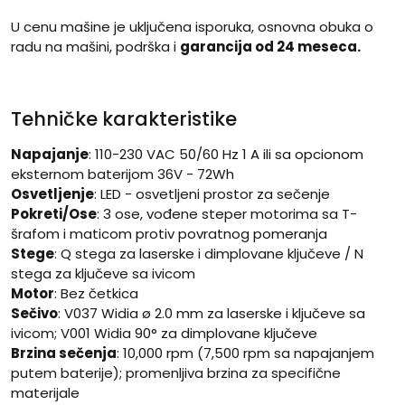
U cenu mašine je uključena isporuka, osnovna obuka o
radu na mašini, podrška i
garancija od 24 meseca.
Tehničke karakteristike
Napajanje
: 110-230 VAC 50/60 Hz 1 A ili sa opcionom
eksternom baterijom 36V - 72Wh
Osvetljenje
: LED - osvetljeni prostor za sečenje
Pokreti/Ose
: 3 ose, vođene steper motorima sa T-
šrafom i maticom protiv povratnog pomeranja
Stege
: Q stega za laserske i dimplovane ključeve / N
stega za ključeve sa ivicom
Motor
: Bez četkica
Sečivo
: V037 Widia ø 2.0 mm za laserske i ključeve sa
ivicom; V001 Widia 90° za dimplovane ključeve
Brzina sečenja
: 10,000 rpm (7,500 rpm sa napajanjem
putem baterije); promenljiva brzina za specifične
materijale