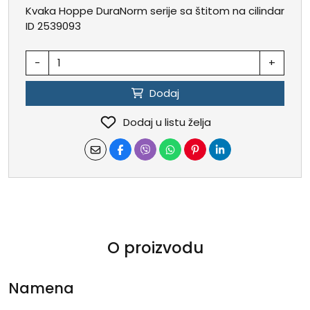
Kvaka Hoppe DuraNorm serije sa štitom na cilindar
ID 2539093
-
+
Dodaj
Dodaj u listu želja
O proizvodu
Namena