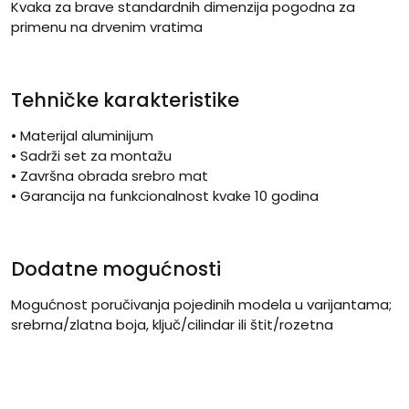
Kvaka za brave standardnih dimenzija pogodna za
primenu na drvenim vratima
Tehničke karakteristike
• Materijal aluminijum
• Sadrži set za montažu
• Završna obrada srebro mat
• Garancija na funkcionalnost kvake 10 godina
Dodatne mogućnosti
Mogućnost poručivanja pojedinih modela u varijantama;
srebrna/zlatna boja, ključ/cilindar ili štit/rozetna