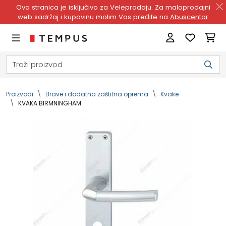
Ova stranica je isključivo za Veleprodaju. Za maloprodajni
web sadržaj i kupovinu molim Vas pređite na
Abuscentar
Proizvodi
Brave i dodatna zaštitna oprema
Kvake
KVAKA BIRMNINGHAM