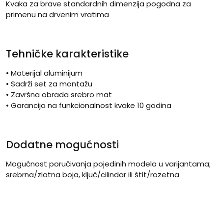
Kvaka za brave standardnih dimenzija pogodna za
primenu na drvenim vratima
Tehničke karakteristike
• Materijal aluminijum
• Sadrži set za montažu
• Završna obrada srebro mat
• Garancija na funkcionalnost kvake 10 godina
Dodatne mogućnosti
Mogućnost poručivanja pojedinih modela u varijantama;
srebrna/zlatna boja, ključ/cilindar ili štit/rozetna