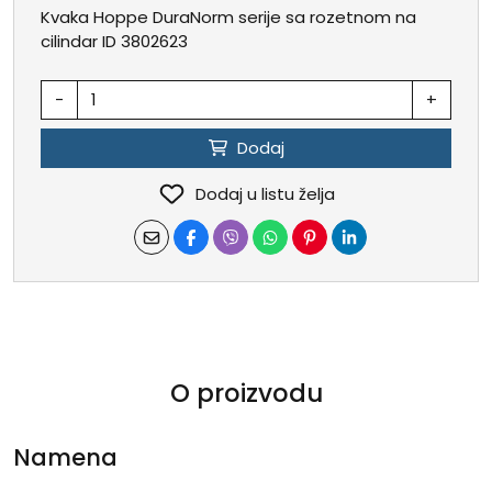
Kvaka Hoppe DuraNorm serije sa rozetnom na
cilindar ID 3802623
-
+
Dodaj
Dodaj u listu želja
O proizvodu
Namena