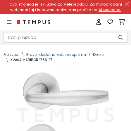
Ova stranica je isključivo za Veleprodaju. Za maloprodajni
web sadržaj i kupovinu molim Vas pređite na
Abuscentar
Proizvodi
Brave i dodatna zaštitna oprema
Kvake
KVAKA MARIBOR 1766-17