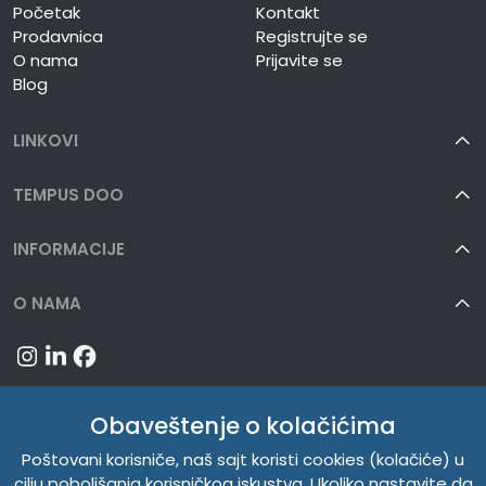
Početak
Kontakt
Prodavnica
Registrujte se
O nama
Prijavite se
Blog
LINKOVI
TEMPUS DOO
INFORMACIJE
O NAMA
Obaveštenje o kolačićima
Poštovani korisniče, naš sajt koristi cookies (kolačiće) u
cilju poboljšanja korisničkog iskustva. Ukoliko nastavite da