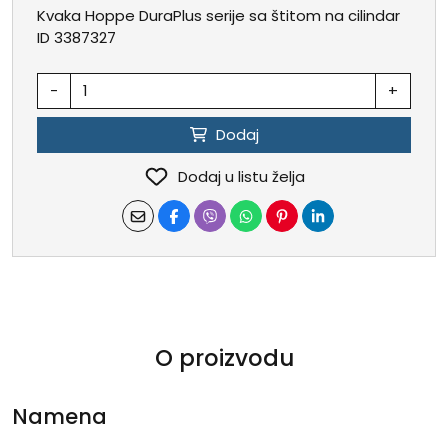
Kvaka Hoppe DuraPlus serije sa štitom na cilindar
ID 3387327
-
+
Dodaj
Dodaj u listu želja
O proizvodu
Namena