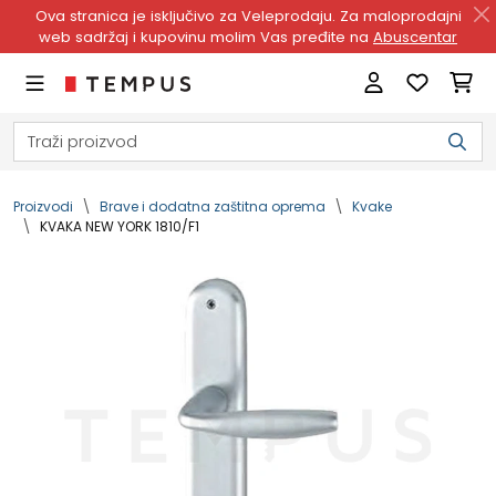
Ova stranica je isključivo za Veleprodaju. Za maloprodajni
web sadržaj i kupovinu molim Vas pređite na
Abuscentar
Proizvodi
Brave i dodatna zaštitna oprema
Kvake
KVAKA NEW YORK 1810/F1