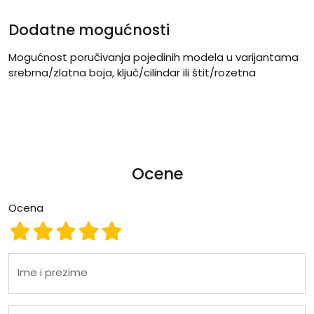
Dodatne mogućnosti
Mogućnost poručivanja pojedinih modela u varijantama
srebrna/zlatna boja, ključ/cilindar ili štit/rozetna
Ocene
Ocena
Ocena 1
Ocena 2
Ocena 3
Ocena 4
Ocena 5
Ime i prezime