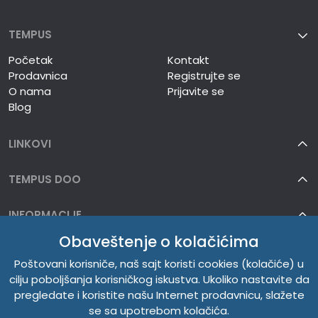
TEMPUS
Početak
Kontakt
Prodavnica
Registrujte se
O nama
Prijavite se
Blog
LINKOVI
TEMPUS DOO
INFORMACIJE
Obaveštenje o kolačićima
O NAMA
Poštovani korisniče, naš sajt koristi cookies (kolačiće) u
cilju poboljšanja korisničkog iskustva. Ukoliko nastavite da
pregledate i koristite našu Internet prodavnicu, slažete
se sa upotrebom kolačića.