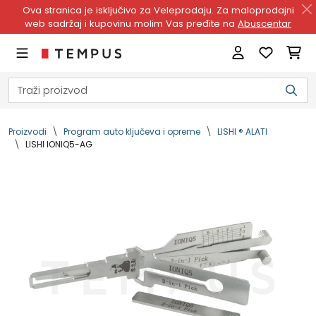
Ova stranica je isključivo za Veleprodaju. Za maloprodajni
web sadržaj i kupovinu molim Vas pređite na
Abuscentar
Proizvodi
Program auto ključeva i opreme
LISHI ® ALATI
LISHI IONIQ5-AG