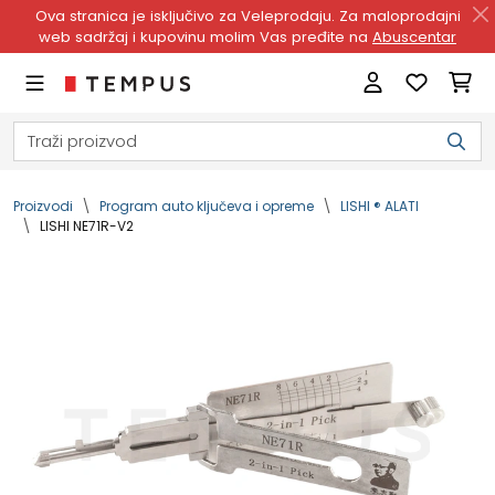
Ova stranica je isključivo za Veleprodaju. Za maloprodajni
web sadržaj i kupovinu molim Vas pređite na
Abuscentar
Proizvodi
Program auto ključeva i opreme
LISHI ® ALATI
LISHI NE71R-V2