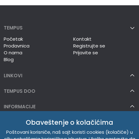
TEMPUS
Početak
Kontakt
Prodavnica
Registrujte se
O nama
Prijavite se
Blog
LINKOVI
TEMPUS DOO
INFORMACIJE
Obaveštenje o kolačićima
O NAMA
Poštovani korisniče, naš sajt koristi cookies (kolačiće) u
cilju poboljšanja korisničkog iskustva. Ukoliko nastavite da