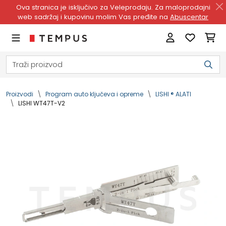
Ova stranica je isključivo za Veleprodaju. Za maloprodajni
web sadržaj i kupovinu molim Vas pređite na
Abuscentar
Proizvodi
Program auto ključeva i opreme
LISHI ® ALATI
LISHI WT47T-V2