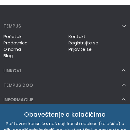
TEMPUS
Početak
Kontakt
Prodavnica
Registrujte se
O nama
Prijavite se
Blog
LINKOVI
TEMPUS DOO
INFORMACIJE
Obaveštenje o kolačićima
O NAMA
Poštovani korisniče, naš sajt koristi cookies (kolačiće) u
cilju poboljšanja korisničkog iskustva. Ukoliko nastavite da