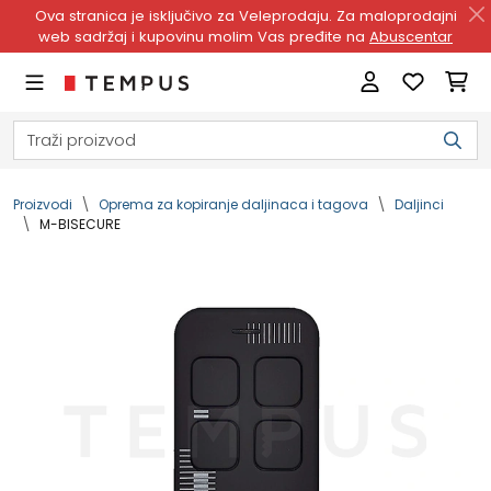
Ova stranica je isključivo za Veleprodaju. Za maloprodajni
web sadržaj i kupovinu molim Vas pređite na
Abuscentar
Proizvodi
Oprema za kopiranje daljinaca i tagova
Daljinci
M-BISECURE