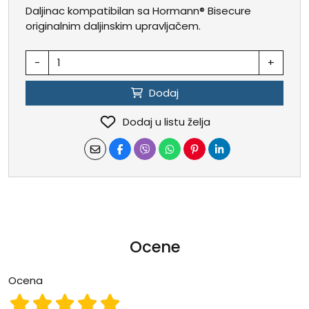
Daljinac kompatibilan sa Hormann® Bisecure
originalnim daljinskim upravljačem.
-
+
Dodaj
Dodaj u listu želja
Ocene
Ocena
Ocena 1
Ocena 2
Ocena 3
Ocena 4
Ocena 5