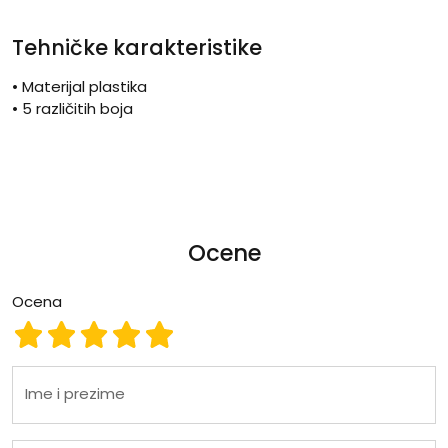
Tehničke karakteristike
• Materijal plastika
• 5 različitih boja
Ocene
Ocena
Ocena 1
Ocena 2
Ocena 3
Ocena 4
Ocena 5
Ime i prezime