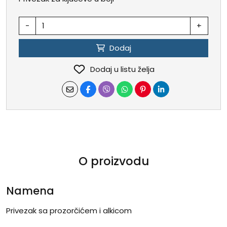
-
+
Dodaj
Dodaj u listu želja
O proizvodu
Namena
Privezak sa prozorčićem i alkicom