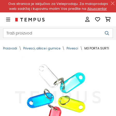
Ova stranica je isključivo za Veleprodaju. Za maloprodajni
web sadržaj i kupovinu molim Vas pređite na
Abuscentar
Proizvodi
Privesci, alkice i gumice
Privesci
M3 PORTA SURTI