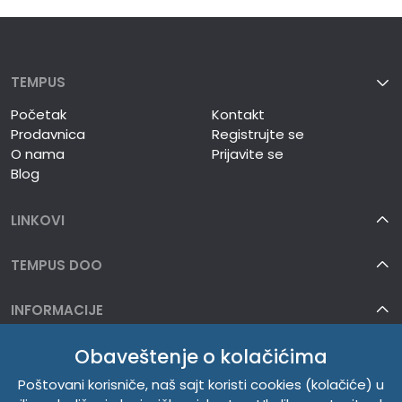
TEMPUS
Početak
Kontakt
Prodavnica
Registrujte se
O nama
Prijavite se
Blog
LINKOVI
TEMPUS DOO
INFORMACIJE
Obaveštenje o kolačićima
O NAMA
Poštovani korisniče, naš sajt koristi cookies (kolačiće) u