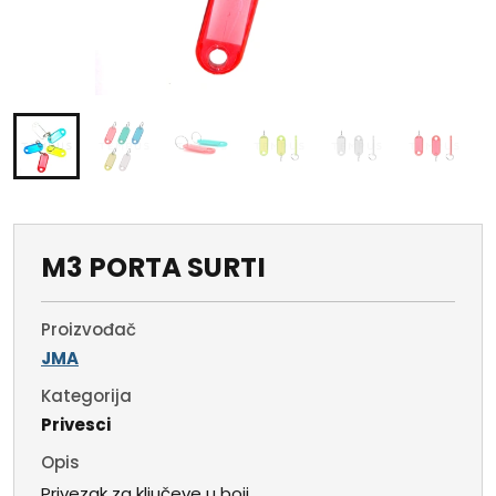
M3 PORTA SURTI
Proizvođač
JMA
Kategorija
Privesci
Opis
Privezak za ključeve u boji