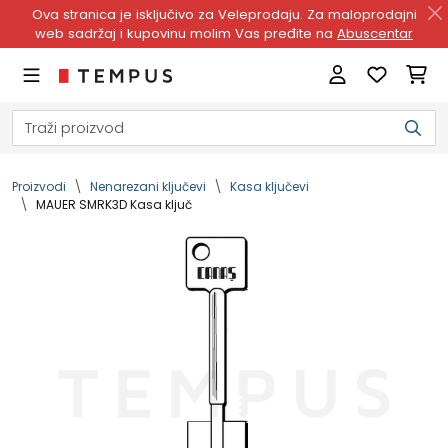
Ova stranica je isključivo za Veleprodaju. Za maloprodajni
web sadržaj i kupovinu molim Vas pređite na
Abuscentar
Proizvodi
Nenarezani ključevi
Kasa ključevi
MAUER SMRK3D Kasa ključ