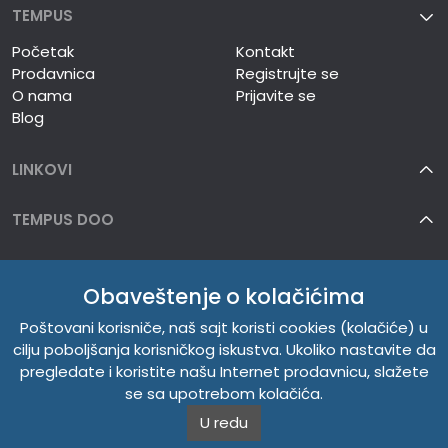
TEMPUS
Početak
Kontakt
Prodavnica
Registrujte se
O nama
Prijavite se
Blog
LINKOVI
TEMPUS DOO
INFORMACIJE
Obaveštenje o kolačićima
O NAMA
Poštovani korisniče, naš sajt koristi cookies (kolačiće) u
cilju poboljšanja korisničkog iskustva. Ukoliko nastavite da
pregledate i koristite našu Internet prodavnicu, slažete
se sa upotrebom kolačića.
U redu