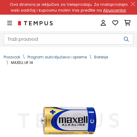
Ova stranica je isključivo za Veleprodaju. Za maloprodajni
web sadržaj i kupovinu molim Vas pređite na
Abuscentar
Proizvodi
Program auto ključeva i opreme
Baterije
MAXELL LR 14