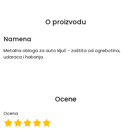
O proizvodu
Namena
Metalna obloga za auto ključ - zaštita od ogrebotina,
udaraca i habanja.
Ocene
Ocena
Ocena 1
Ocena 2
Ocena 3
Ocena 4
Ocena 5