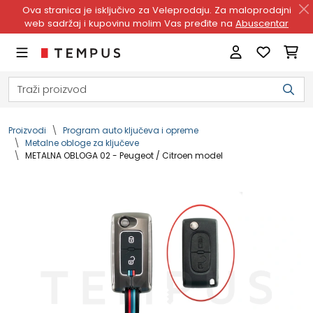
Ova stranica je isključivo za Veleprodaju. Za maloprodajni
web sadržaj i kupovinu molim Vas pređite na
Abuscentar
Proizvodi
Program auto ključeva i opreme
Metalne obloge za ključeve
METALNA OBLOGA 02 - Peugeot / Citroen model