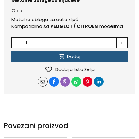
Metalne obloge za ključeve
Opis
Metalna obloga za auto ključ
Kompatibilna sa
PEUGEOT / CITROEN
modelima
-
+
Dodaj
Dodaj u listu želja
Povezani proizvodi