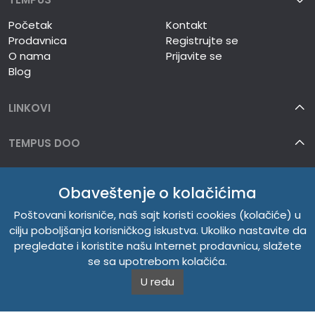
Početak
Kontakt
Prodavnica
Registrujte se
O nama
Prijavite se
Blog
LINKOVI
TEMPUS DOO
INFORMACIJE
Obaveštenje o kolačićima
O NAMA
Poštovani korisniče, naš sajt koristi cookies (kolačiće) u
cilju poboljšanja korisničkog iskustva. Ukoliko nastavite da
pregledate i koristite našu Internet prodavnicu, slažete
se sa upotrebom kolačića.
U redu