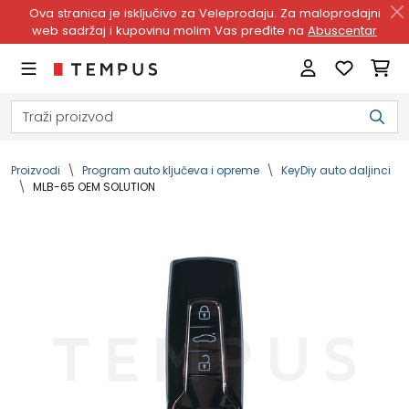
Ova stranica je isključivo za Veleprodaju. Za maloprodajni
web sadržaj i kupovinu molim Vas pređite na
Abuscentar
Proizvodi
Program auto ključeva i opreme
KeyDiy auto daljinci
MLB-65 OEM SOLUTION