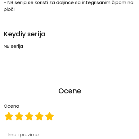
- NB serija se koristi za daljince sa integrisanim čipom na
ploči
Keydiy serija
NB serija
Ocene
Ocena
Ocena 1
Ocena 2
Ocena 3
Ocena 4
Ocena 5
Ime i prezime