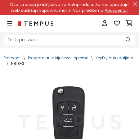
Ova stranica je isključivo za Veleprodaju. Za maloprodajni
web sadržaj i kupovinu molim Vas pređite na
Abuscentar
Proizvodi
Program auto ključeva i opreme
KeyDiy auto daljinci
NB18-3