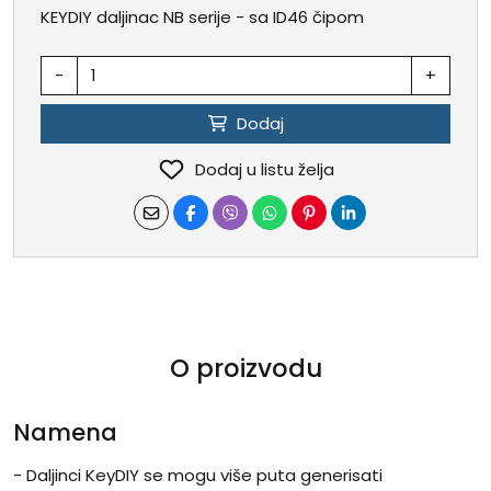
KEYDIY daljinac NB serije - sa ID46 čipom
-
+
Dodaj
Dodaj u listu želja
O proizvodu
Namena
- Daljinci KeyDIY se mogu više puta generisati