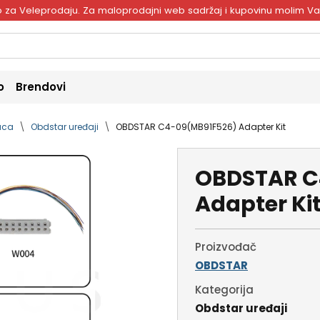
ivo za Veleprodaju. Za maloprodajni web sadržaj i kupovinu molim V
o
Brendovi
naca
Obdstar uređaji
OBDSTAR C4-09(MB91F526) Adapter Kit
OBDSTAR C
Adapter Ki
Proizvođač
OBDSTAR
Kategorija
Obdstar uređaji