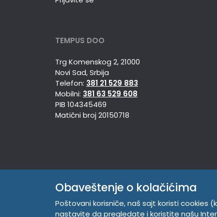
TEMPUS DOO
Trg Komenskog 2, 21000
Novi Sad, Srbija
Telefon:
381 21 529 883
Mobilni:
381 63 529 608
PIB 104345469
Matični broj 20150718
Obaveštenje o kolačićima
Poštovani korisniče, naš sajt koristi cookies (k
nastavite da pregledate i koristite našu Int