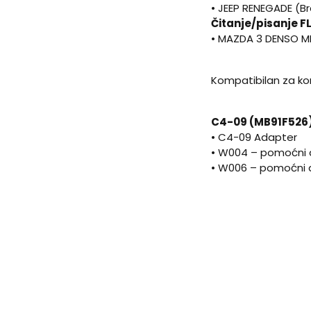
• JEEP RENEGADE (B
Čitanje/pisanje 
• MAZDA 3 DENSO 
Kompatibilan za ko
C4-09 (MB91F526)
• C4-09 Adapter
• W004 – pomoćni 
• W006 – pomoćni 