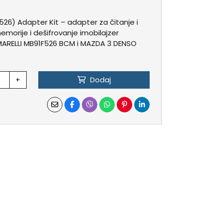
6) Adapter Kit – adapter za čitanje i
morije i dešifrovanje imobilajzer
ARELLI MB91F526 BCM i MAZDA 3 DENSO
+
Dodaj