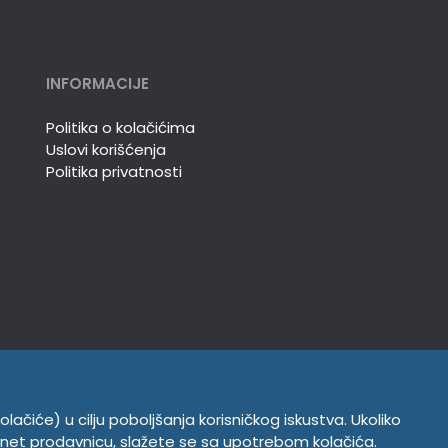
INFORMACIJE
Politika o kolačićima
Uslovi korišćenja
Politika privatnosti
olačiće) u cilju poboljšanja korisničkog iskustva. Ukoliko
ernet prodavnicu, slažete se sa upotrebom kolačića.