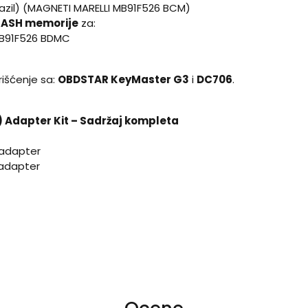
razil) (MAGNETI MARELLI MB91F526 BCM)
FLASH memorije
za:
MB91F526 BDMC
rišćenje sa:
OBDSTAR KeyMaster G3
i
DC706
.
 Adapter Kit – Sadržaj kompleta
adapter
adapter