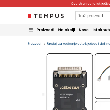
Ova stranica je isključ
Proizvodi
Na akciji
Novo
Istaknut
Proizvodi
Uređaji za kodiranje auto ključeva i dalji