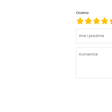
Ocena
Ocena 1
Ocena 2
Ocena
Oc
Ime i prezime
Komentar