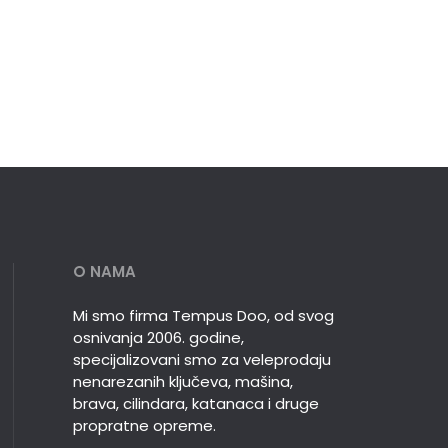
O NAMA
Mi smo firma Tempus Doo, od svog
osnivanja 2006. godine,
specijalizovani smo za veleprodaju
nenarezanih ključeva, mašina,
brava, cilindara, katanaca i druge
propratne opreme.