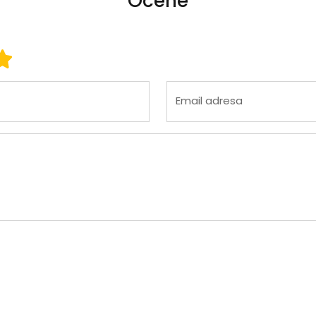
Ocene
 3
ena 4
Ocena 5
Email adresa