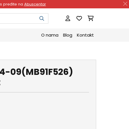
as pređite na
Abuscentar
O nama
Blog
Kontakt
4-09(MB91F526)
t