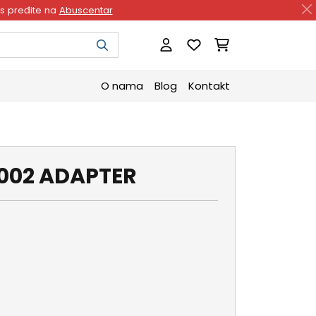
as pređite na
Abuscentar
O nama
Blog
Kontakt
002 ADAPTER