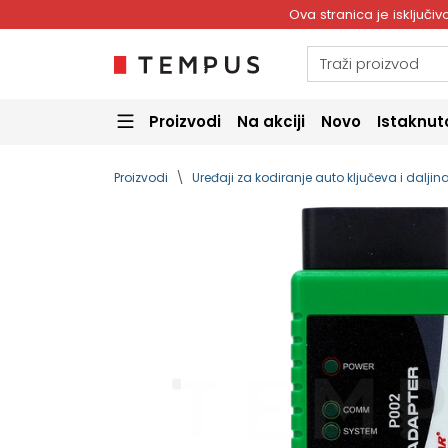
Ova stranica je isključ
Proizvodi
Na akciji
Novo
Istaknut
Proizvodi
Uređaji za kodiranje auto ključeva i dalji