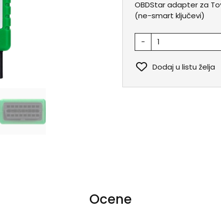
OBDStar adapter za Toyo
(ne-smart ključevi)
-
Dodaj u listu želja
Ocene