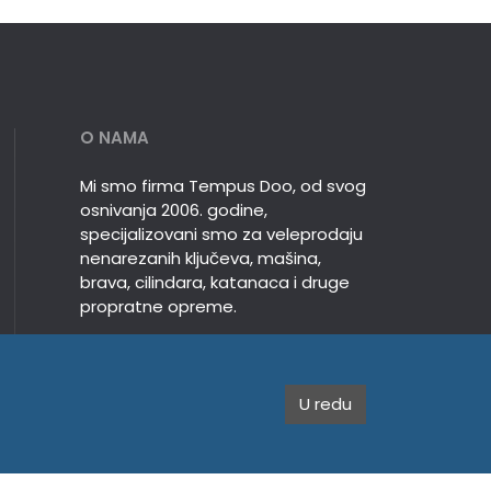
O NAMA
Mi smo firma Tempus Doo, od svog
osnivanja 2006. godine,
specijalizovani smo za veleprodaju
nenarezanih ključeva, mašina,
brava, cilindara, katanaca i druge
propratne opreme.
U redu