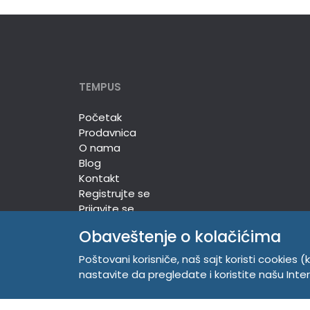
TEMPUS
Početak
Prodavnica
O nama
Blog
Kontakt
Registrujte se
Prijavite se
Obaveštenje o kolačićima
Poštovani korisniče, naš sajt koristi cookies (k
TEMPUS DOO
nastavite da pregledate i koristite našu Int
Trg Komenskog 2, 21000