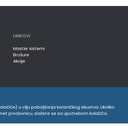
LINKOVI
Master sistemi
Brošure
Akcije
olačiće) u cilju poboljšanja korisničkog iskustva. Ukoliko
INFORMACIJE
ernet prodavnicu, slažete se sa upotrebom kolačića.
Politika o kolačićima