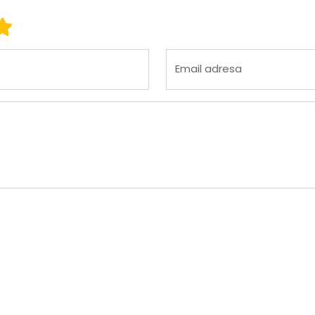
 3
ena 4
Ocena 5
Email adresa