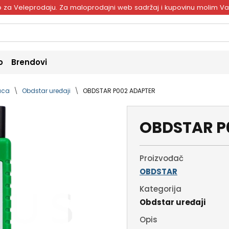
ivo za Veleprodaju. Za maloprodajni web sadržaj i kupovinu molim V
o
Brendovi
naca
Obdstar uređaji
OBDSTAR P002 ADAPTER
OBDSTAR P
Proizvođač
OBDSTAR
Kategorija
Obdstar uređaji
Opis