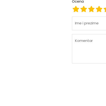
Ocena
Ocena 1
Ocena 2
Ocena
Oc
Ime i prezime
Komentar