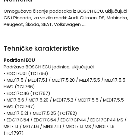
Omogućava čitanje podataka iz BOSCH ECU, uključujući
CS i Pincode, za vozila marki: Audi, Citroën, DS, Mahindra,
Peugeot, Škoda, SEAT, Volkswagen .....
Tehničke karakteristike
Podržani ECU
Podržava BOSCH ECU jedinice, uključujući:
• EDC17U01 (TC1766)
• MED17.5 / MED17.5.1 / MED17.5.20 / MED17.5.5 / MED17.5.5
HW2 (TC1766)
• EDC17C46 (TC1767)
• ME17.5.6 / ME17.5.20 / MED17.5.2 / MED17.5.5 / MED17.5.5
HW2 (TC1767)
• MED17.5.21 / MED17.5.25 (TC1782)
• EDC17C54 / EDC17C64 / EDC17CP44 / EDC17CP44 MS /
ME17.1.1 / ME17.1.6 / MED17.1.1 / MED17.1.1 MS / MED17.1.6
(TC1797)