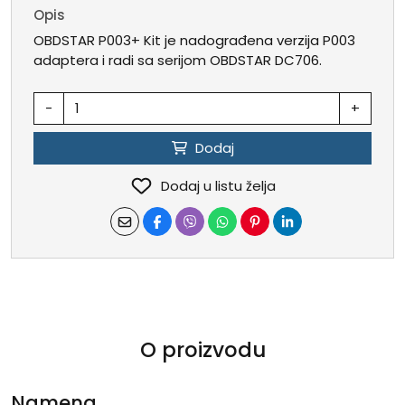
Opis
OBDSTAR P003+ Kit je nadograđena verzija P003
adaptera i radi sa serijom OBDSTAR DC706.
-
+
Dodaj
Dodaj u listu želja
O proizvodu
Namena