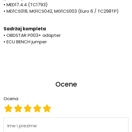
• MED17.4.4 (TC1793)
• MD1CS018, MG1CS042, MG1CS003 (Euro 6 / TC298TP)
Sadržaj kompleta
• OBDSTAR P003+ adapter
• ECU BENCH jumper
Ocene
Ocena
Ocena 1
Ocena 2
Ocena 3
Ocena 4
Ocena 5
Ime i prezime