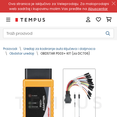
Ova stranica je isključivo za Veleprodaju. Za maloprodajni
web sadržaj i kupovinu molim Vas pređite na
Abuscentar
Proizvodi
Uređaji za kodiranje auto ključeva i daljinaca
Obdstar uređaji
OBDSTAR P003+ KIT (za DC706)