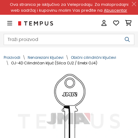
Ova stranica je isključivo za Veleprodaju. Za maloprodajni
web sadržaj i kupovinu molim Vas pređite na
Abuscentar
Proizvodi
Nenarezani ključevi
Obični cilindrični ključevi
OJ-4D Cilindričan ključ (Silca OJ2 / Errebi OJ4)