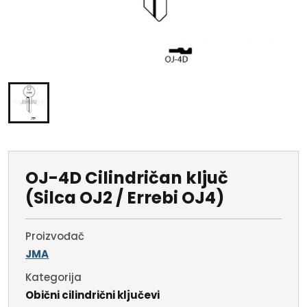
OJ-4D Cilindričan ključ
(Silca OJ2 / Errebi OJ4)
Proizvođač
JMA
Kategorija
Obični cilindrični ključevi