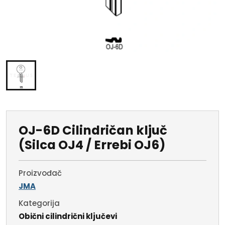
OJ-6D Cilindričan ključ
(Silca OJ4 / Errebi OJ6)
Proizvođač
JMA
Kategorija
Obični cilindrični ključevi