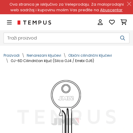
Ova stranica je isključivo za Veleprodaju. Za maloprodajni
web sadržaj i kupovinu molim Vas pređite na
Abuscentar
Proizvodi
Nenarezani ključevi
Obični cilindrični ključevi
OJ-6D Cilindričan ključ (Silca OJ4 / Errebi OJ6)