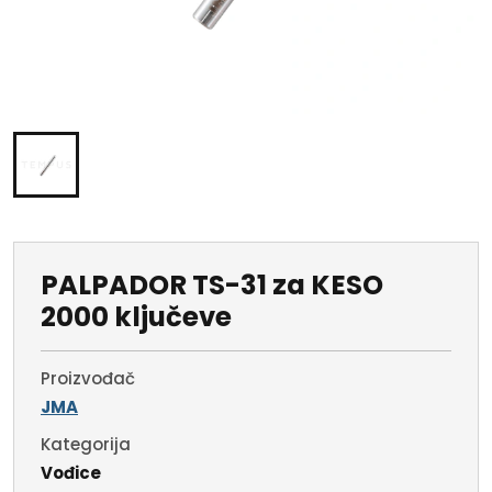
PALPADOR TS-31 za KESO
2000 ključeve
Proizvođač
JMA
Kategorija
Vođice