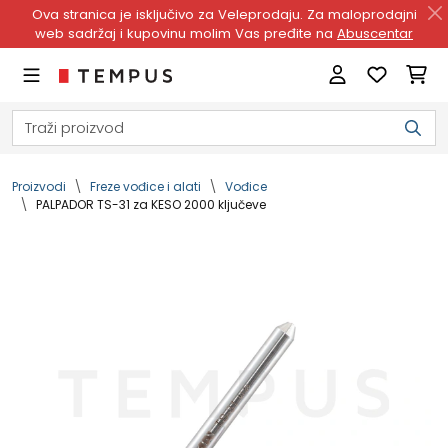
Ova stranica je isključivo za Veleprodaju. Za maloprodajni
web sadržaj i kupovinu molim Vas pređite na
Abuscentar
Proizvodi
Freze vođice i alati
Vođice
PALPADOR TS-31 za KESO 2000 ključeve