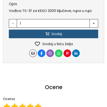
Opis
Vođica TS-31 za KESO 2000 ključeve, rupa u rupi.
-
+
Dodaj
Dodaj u listu želja
Ocene
Ocena
Ocena 1
Ocena 2
Ocena 3
Ocena 4
Ocena 5