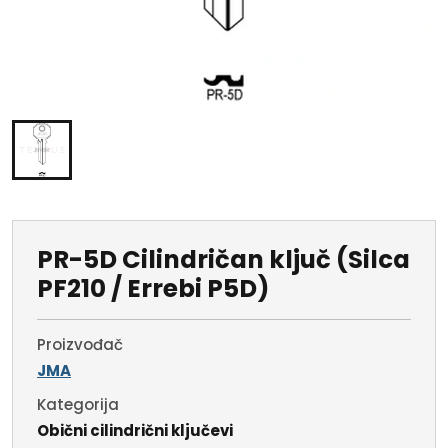
PR-5D Cilindričan ključ (Silca
PF210 / Errebi P5D)
Proizvođač
JMA
Kategorija
Obični cilindrični ključevi