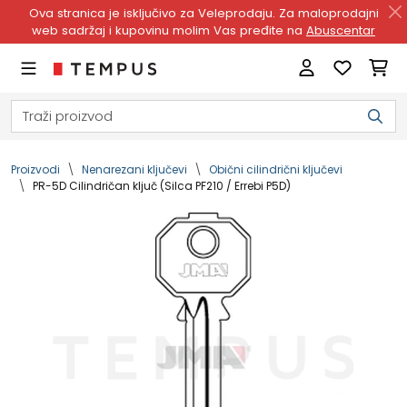
Ova stranica je isključivo za Veleprodaju. Za maloprodajni
web sadržaj i kupovinu molim Vas pređite na
Abuscentar
Proizvodi
Nenarezani ključevi
Obični cilindrični ključevi
PR-5D Cilindričan ključ (Silca PF210 / Errebi P5D)