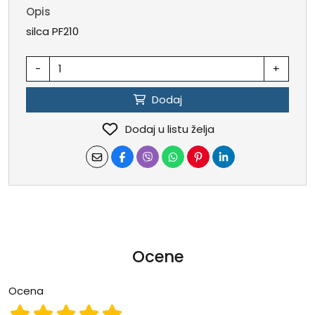
Opis
silca PF210
-
+
Dodaj
Dodaj u listu želja
Ocene
Ocena
Ocena 1
Ocena 2
Ocena 3
Ocena 4
Ocena 5