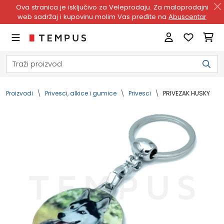
Ova stranica je isključivo za Veleprodaju. Za maloprodajni
web sadržaj i kupovinu molim Vas pređite na
Abuscentar
Proizvodi
Privesci, alkice i gumice
Privesci
PRIVEZAK HUSKY