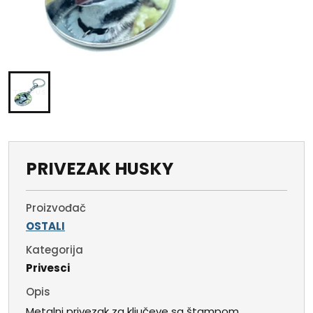
PRIVEZAK HUSKY
Proizvođač
OSTALI
Kategorija
Privesci
Opis
Metalni privezak za ključeve sa štampom