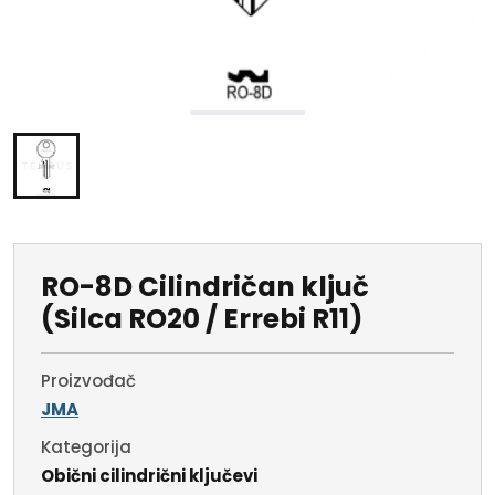
RO-8D Cilindričan ključ
(Silca RO20 / Errebi R11)
Proizvođač
JMA
Kategorija
Obični cilindrični ključevi