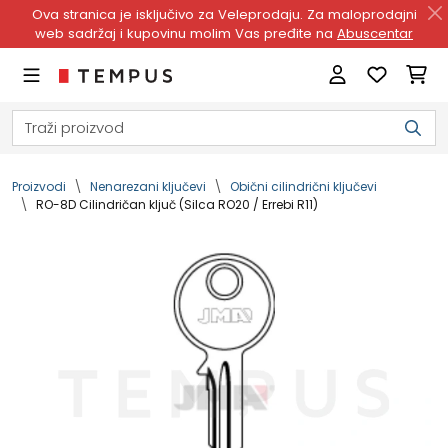
Ova stranica je isključivo za Veleprodaju. Za maloprodajni
web sadržaj i kupovinu molim Vas pređite na
Abuscentar
Proizvodi
Nenarezani ključevi
Obični cilindrični ključevi
RO-8D Cilindričan ključ (Silca RO20 / Errebi R11)