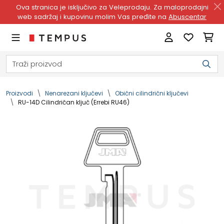
Ova stranica je isključivo za Veleprodaju. Za maloprodajni
web sadržaj i kupovinu molim Vas pređite na
Abuscentar
Proizvodi
Nenarezani ključevi
Obični cilindrični ključevi
RU-14D Cilindričan ključ (Errebi RU46)