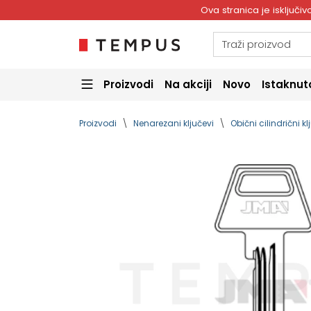
Ova stranica je isključ
Proizvodi
Na akciji
Novo
Istaknut
Proizvodi
Nenarezani ključevi
Obični cilindrični kl