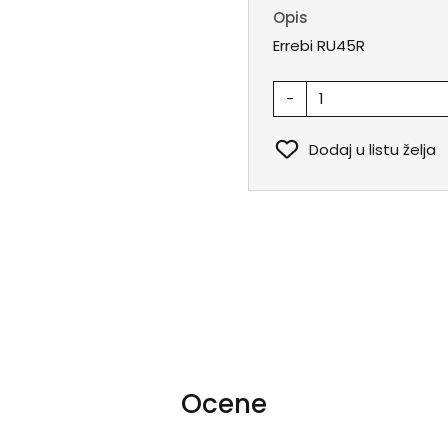
Opis
Errebi RU45R
-
Dodaj u listu želja
Ocene