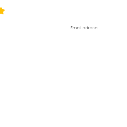
 3
ena 4
Ocena 5
Email adresa