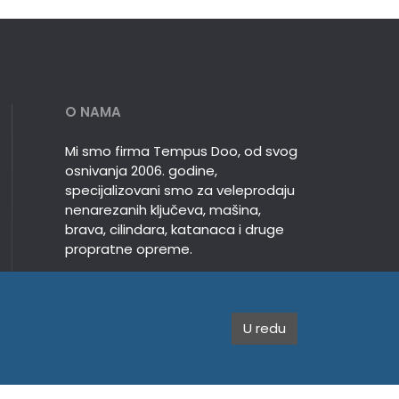
O NAMA
Mi smo firma Tempus Doo, od svog
osnivanja 2006. godine,
specijalizovani smo za veleprodaju
nenarezanih ključeva, mašina,
brava, cilindara, katanaca i druge
propratne opreme.
U redu