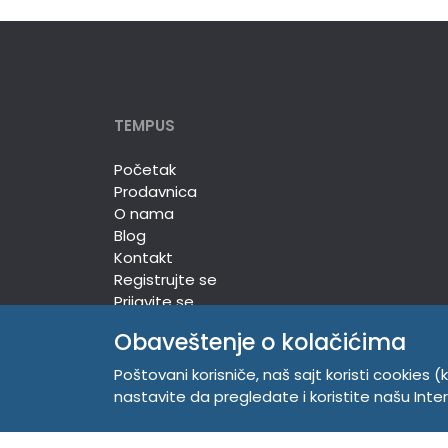
TEMPUS
Početak
Prodavnica
O nama
Blog
Kontakt
Registrujte se
Prijavite se
Obaveštenje o kolačićima
Poštovani korisniče, naš sajt koristi cookies (k
TEMPUS DOO
nastavite da pregledate i koristite našu Int
Trg Komenskog 2, 21000