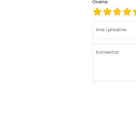
Ocena
Ocena 1
Ocena 2
Ocena
Oc
Ime i prezime
Komentar