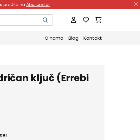
as pređite na
Abuscentar
O nama
Blog
Kontakt
dričan ključ (Errebi
evi