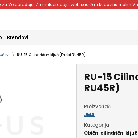
ivo za Veleprodaju. Za maloprodajni web sadržaj i kupovinu molim V
o
Brendovi
jučevi
RU-15 Cilindričan ključ (Errebi RU45R)
RU-15 Cilin
RU45R)
Proizvođač
JMA
Kategorija
Obični cilindrični ključ