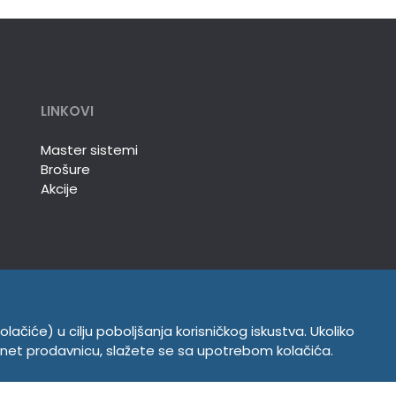
LINKOVI
Master sistemi
Brošure
Akcije
olačiće) u cilju poboljšanja korisničkog iskustva. Ukoliko
INFORMACIJE
ernet prodavnicu, slažete se sa upotrebom kolačića.
Politika o kolačićima