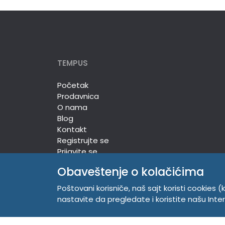
TEMPUS
Početak
Prodavnica
O nama
Blog
Kontakt
Registrujte se
Prijavite se
Obaveštenje o kolačićima
Poštovani korisniče, naš sajt koristi cookies (k
TEMPUS DOO
nastavite da pregledate i koristite našu Int
Trg Komenskog 2, 21000