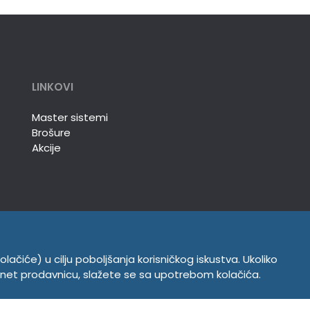
LINKOVI
Master sistemi
Brošure
Akcije
olačiće) u cilju poboljšanja korisničkog iskustva. Ukoliko
INFORMACIJE
ernet prodavnicu, slažete se sa upotrebom kolačića.
Politika o kolačićima