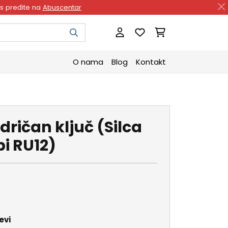
as pređite na
Abuscentar
O nama
Blog
Kontakt
dričan ključ (Silca
bi RU12)
evi