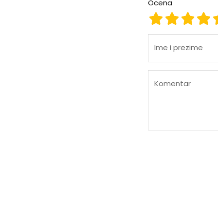
Ocena
Ocena 1
Ocena 2
Ocena
Oc
Ime i prezime
Komentar