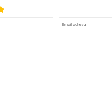
 3
ena 4
Ocena 5
Email adresa