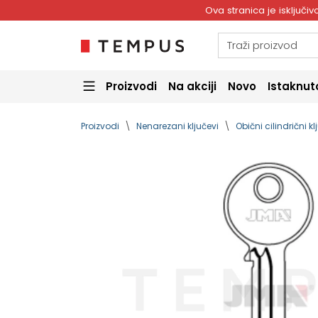
Ova stranica je isključ
Proizvodi
Na akciji
Novo
Istaknut
Proizvodi
Nenarezani ključevi
Obični cilindrični kl