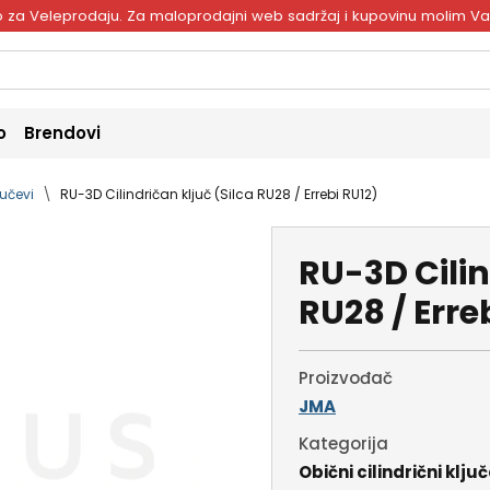
ivo za Veleprodaju. Za maloprodajni web sadržaj i kupovinu molim V
o
Brendovi
jučevi
RU-3D Cilindričan ključ (Silca RU28 / Errebi RU12)
RU-3D Cilin
RU28 / Erre
Proizvođač
JMA
Kategorija
Obični cilindrični ključ