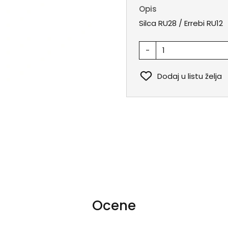
Opis
Silca RU28 / Errebi RU12
-
Dodaj u listu želja
Ocene