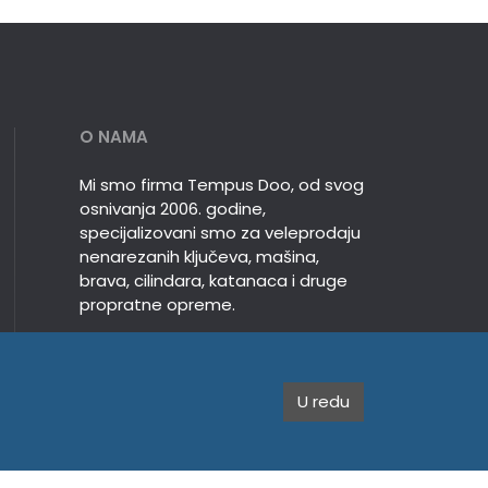
O NAMA
Mi smo firma Tempus Doo, od svog
osnivanja 2006. godine,
specijalizovani smo za veleprodaju
nenarezanih ključeva, mašina,
brava, cilindara, katanaca i druge
propratne opreme.
U redu